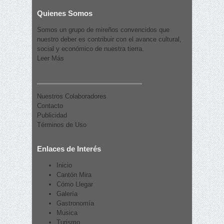
Quienes Somos
Somos un grupo de mireños convencidos que
nuestro deber es contribuir con el avance cultural,
social y económico de nuestra tierra.
Leer Más
Nuestros Colaboradores
Contacto
Publicidad
Términos de Uso
Enlaces de Interés
Inicio
Cantón Mira
Cómo Llegar
Galería
Gastronomía
Musica
Turismo