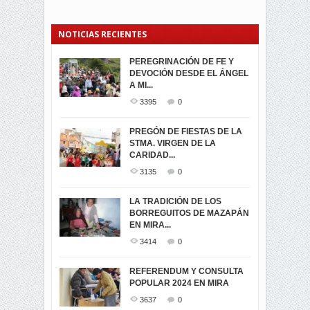
NOTICIAS RECIENTES
PEREGRINACIÓN DE FE Y
PROCESIÓN DE LA VIRGEN
SEGUNDA VUELTA
DEVOCIÓN DESDE EL ÁNGEL
DE LA CARIDAD 2024
ELECCIONES
A MI...
PRESIDENCIALES 2023 EN
3062
0
M...
3395
0
3423
0
LA NAVIDAD ILUMINA A MIRA
PREGÓN DE FIESTAS DE LA
-ENCENDIDO DEL ARBOL DE
STMA. VIRGEN DE LA
ELECCION CRUCIAL:
...
CARIDAD...
SEGUNDA VUELTA
3518
0
PRESIDENCIAL EL 1...
3135
0
3475
0
DÍA DE LOS DIFUNTOS EN
LA TRADICIÓN DE LOS
MIRA
BORREGUITOS DE MAZAPÁN
VIRTUALES ASAMBLEISTAS
3441
0
EN MIRA...
POR LA PROVINCIA DEL
CARCHI...
3414
0
SIMPATIZANTES DE ADN -
2045
0
MIRA CELEBRAN EL
REFERENDUM Y CONSULTA
TRIUNFO DE...
POPULAR 2024 EN MIRA
MIRA.EC FUE
2396
0
GALARDONADA
3637
0