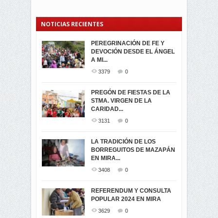
NOTICIAS RECIENTES
PEREGRINACIÓN DE FE Y
PROCESIÓN DE LA VIRGEN
SEGUNDA VUELTA
DEVOCIÓN DESDE EL ÁNGEL
DE LA CARIDAD 2024
ELECCIONES
A MI...
PRESIDENCIALES 2023 EN
3057
0
M...
3379
0
3419
0
LA NAVIDAD ILUMINA A MIRA
PREGÓN DE FIESTAS DE LA
-ENCENDIDO DEL ARBOL DE
STMA. VIRGEN DE LA
ELECCION CRUCIAL:
...
CARIDAD...
SEGUNDA VUELTA
3511
0
PRESIDENCIAL EL 1...
3131
0
3470
0
DÍA DE LOS DIFUNTOS EN
LA TRADICIÓN DE LOS
MIRA
BORREGUITOS DE MAZAPÁN
VIRTUALES ASAMBLEISTAS
3434
0
EN MIRA...
POR LA PROVINCIA DEL
CARCHI...
3408
0
SIMPATIZANTES DE ADN -
2041
0
MIRA CELEBRAN EL
REFERENDUM Y CONSULTA
TRIUNFO DE...
POPULAR 2024 EN MIRA
MIRA.EC FUE
2385
0
GALARDONADA
3629
0