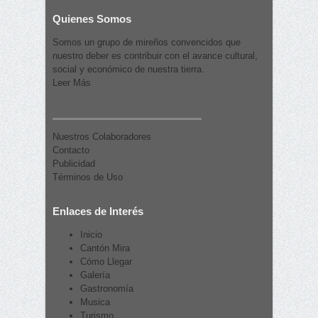
Quienes Somos
Somos un grupo de mireños convencidos que
nuestro deber es contribuir con el avance cultural,
social y económico de nuestra tierra.
Leer Más
Nuestros Colaboradores
Contacto
Publicidad
Términos de Uso
Enlaces de Interés
Inicio
Cantón Mira
Cómo Llegar
Galería
Gastronomía
Musica
Turismo