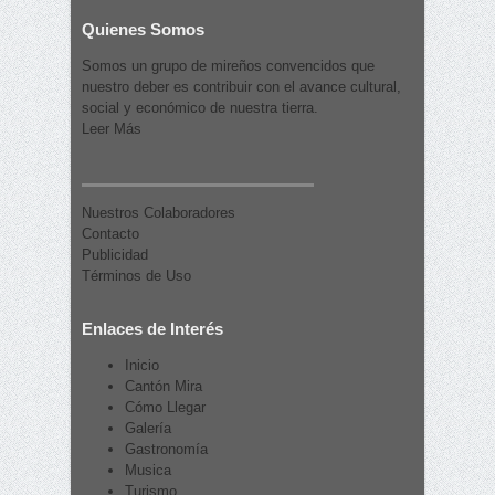
Quienes Somos
Somos un grupo de mireños convencidos que
nuestro deber es contribuir con el avance cultural,
social y económico de nuestra tierra.
Leer Más
Nuestros Colaboradores
Contacto
Publicidad
Términos de Uso
Enlaces de Interés
Inicio
Cantón Mira
Cómo Llegar
Galería
Gastronomía
Musica
Turismo