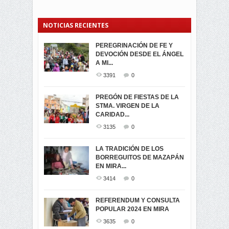
NOTICIAS RECIENTES
PEREGRINACIÓN DE FE Y
PROCESIÓN DE LA VIRGEN
SEGUNDA VUELTA
DEVOCIÓN DESDE EL ÁNGEL
DE LA CARIDAD 2024
ELECCIONES
A MI...
PRESIDENCIALES 2023 EN
3061
0
M...
3391
0
3421
0
LA NAVIDAD ILUMINA A MIRA
PREGÓN DE FIESTAS DE LA
-ENCENDIDO DEL ARBOL DE
STMA. VIRGEN DE LA
ELECCION CRUCIAL:
...
CARIDAD...
SEGUNDA VUELTA
3518
0
PRESIDENCIAL EL 1...
3135
0
3473
0
DÍA DE LOS DIFUNTOS EN
LA TRADICIÓN DE LOS
MIRA
BORREGUITOS DE MAZAPÁN
VIRTUALES ASAMBLEISTAS
3440
0
EN MIRA...
POR LA PROVINCIA DEL
CARCHI...
3414
0
SIMPATIZANTES DE ADN -
2045
0
MIRA CELEBRAN EL
REFERENDUM Y CONSULTA
TRIUNFO DE...
POPULAR 2024 EN MIRA
MIRA.EC FUE
2394
0
GALARDONADA
3635
0