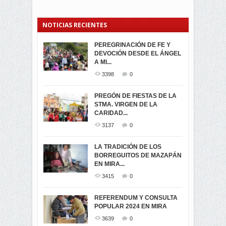
NOTICIAS RECIENTES
PEREGRINACIÓN DE FE Y
PROCESIÓN DE LA VIRGEN
SEGUNDA VUELTA
DEVOCIÓN DESDE EL ÁNGEL
DE LA CARIDAD 2024
ELECCIONES
A MI...
PRESIDENCIALES 2023 EN
3063
0
M...
3398
0
3423
0
LA NAVIDAD ILUMINA A MIRA
PREGÓN DE FIESTAS DE LA
-ENCENDIDO DEL ARBOL DE
STMA. VIRGEN DE LA
ELECCION CRUCIAL:
...
CARIDAD...
SEGUNDA VUELTA
3519
0
PRESIDENCIAL EL 1...
3137
0
3475
0
DÍA DE LOS DIFUNTOS EN
LA TRADICIÓN DE LOS
MIRA
BORREGUITOS DE MAZAPÁN
VIRTUALES ASAMBLEISTAS
3442
0
EN MIRA...
POR LA PROVINCIA DEL
CARCHI...
3415
0
SIMPATIZANTES DE ADN -
2047
0
MIRA CELEBRAN EL
REFERENDUM Y CONSULTA
TRIUNFO DE...
POPULAR 2024 EN MIRA
MIRA.EC FUE
2400
0
GALARDONADA
3639
0