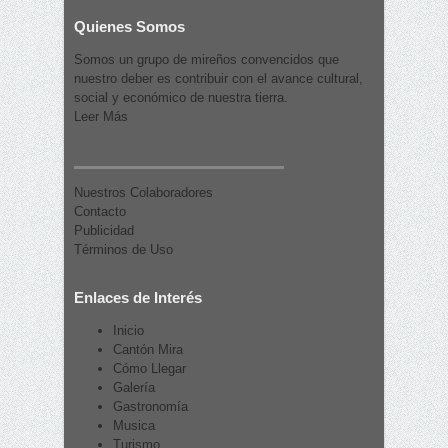
Quienes Somos
Somos un grupo de mireños convencidos que
nuestro deber es contribuir con el avance cultural,
social y económico de nuestra tierra.
Leer Más
Nuestros Colaboradores
Contacto
Publicidad
Términos de Uso
Enlaces de Interés
Inicio
Cantón Mira
Cómo Llegar
Galería
Gastronomía
Musica
Turismo