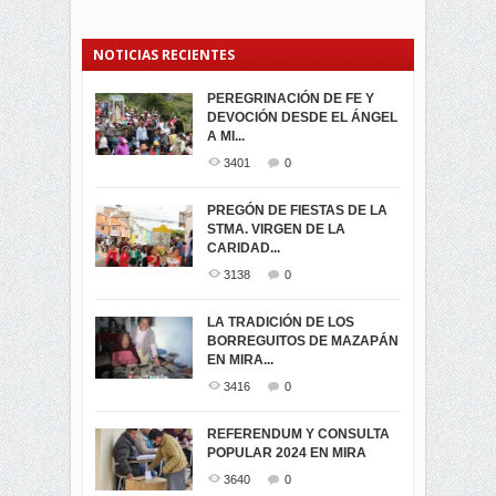
NOTICIAS RECIENTES
PEREGRINACIÓN DE FE Y
PROCESIÓN DE LA VIRGEN
SEGUNDA VUELTA
DEVOCIÓN DESDE EL ÁNGEL
DE LA CARIDAD 2024
ELECCIONES
A MI...
PRESIDENCIALES 2023 EN
3063
0
M...
3401
0
3423
0
LA NAVIDAD ILUMINA A MIRA
PREGÓN DE FIESTAS DE LA
-ENCENDIDO DEL ARBOL DE
STMA. VIRGEN DE LA
ELECCION CRUCIAL:
...
CARIDAD...
SEGUNDA VUELTA
3520
0
PRESIDENCIAL EL 1...
3138
0
3475
0
DÍA DE LOS DIFUNTOS EN
LA TRADICIÓN DE LOS
MIRA
BORREGUITOS DE MAZAPÁN
VIRTUALES ASAMBLEISTAS
3442
0
EN MIRA...
POR LA PROVINCIA DEL
CARCHI...
3416
0
SIMPATIZANTES DE ADN -
2048
0
MIRA CELEBRAN EL
REFERENDUM Y CONSULTA
TRIUNFO DE...
POPULAR 2024 EN MIRA
MIRA.EC FUE
2402
0
GALARDONADA
3640
0