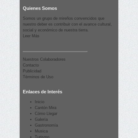
Quienes Somos
Somos un grupo de mireños convencidos que
nuestro deber es contribuir con el avance cultural,
social y económico de nuestra tierra.
Leer Más
Nuestros Colaboradores
Contacto
Publicidad
Términos de Uso
Enlaces de Interés
Inicio
Cantón Mira
Cómo Llegar
Galería
Gastronomía
Musica
Turismo