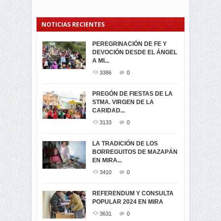
NOTICIAS RECIENTES
PEREGRINACIÓN DE FE Y
PROCESIÓN DE LA VIRGEN
SEGUNDA VUELTA
DEVOCIÓN DESDE EL ÁNGEL
DE LA CARIDAD 2024
ELECCIONES
A MI...
PRESIDENCIALES 2023 EN
3057
0
M...
3386
0
3419
0
LA NAVIDAD ILUMINA A MIRA
PREGÓN DE FIESTAS DE LA
-ENCENDIDO DEL ARBOL DE
STMA. VIRGEN DE LA
ELECCION CRUCIAL:
...
CARIDAD...
SEGUNDA VUELTA
3514
0
PRESIDENCIAL EL 1...
3133
0
3471
0
DÍA DE LOS DIFUNTOS EN
LA TRADICIÓN DE LOS
MIRA
BORREGUITOS DE MAZAPÁN
VIRTUALES ASAMBLEISTAS
3438
0
EN MIRA...
POR LA PROVINCIA DEL
CARCHI...
3410
0
SIMPATIZANTES DE ADN -
2042
0
MIRA CELEBRAN EL
REFERENDUM Y CONSULTA
TRIUNFO DE...
POPULAR 2024 EN MIRA
MIRA.EC FUE
2391
0
GALARDONADA
3631
0