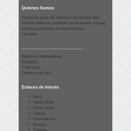
Quienes Somos
Somos un grupo de mireños convencidos que
nuestro deber es contribuir con el avance cultural,
social y económico de nuestra tierra.
Leer Más
Nuestros Colaboradores
Contacto
Publicidad
Términos de Uso
Enlaces de Interés
Inicio
Cantón Mira
Cómo Llegar
Galería
Gastronomía
Musica
Turismo