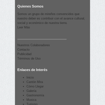
Quienes Somos
Somos un grupo de mireños convencidos que
nuestro deber es contribuir con el avance cultural,
social y económico de nuestra tierra.
Leer Más
Nuestros Colaboradores
Contacto
Publicidad
Términos de Uso
Enlaces de Interés
Inicio
Cantón Mira
Cómo Llegar
Galería
Gastronomía
Musica
Turismo