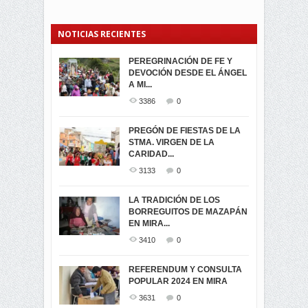
NOTICIAS RECIENTES
PEREGRINACIÓN DE FE Y
PROCESIÓN DE LA VIRGEN
SEGUNDA VUELTA
DEVOCIÓN DESDE EL ÁNGEL
DE LA CARIDAD 2024
ELECCIONES
A MI...
PRESIDENCIALES 2023 EN
3057
0
M...
3386
0
3419
0
LA NAVIDAD ILUMINA A MIRA
PREGÓN DE FIESTAS DE LA
-ENCENDIDO DEL ARBOL DE
STMA. VIRGEN DE LA
ELECCION CRUCIAL:
...
CARIDAD...
SEGUNDA VUELTA
3514
0
PRESIDENCIAL EL 1...
3133
0
3471
0
DÍA DE LOS DIFUNTOS EN
LA TRADICIÓN DE LOS
MIRA
BORREGUITOS DE MAZAPÁN
VIRTUALES ASAMBLEISTAS
3438
0
EN MIRA...
POR LA PROVINCIA DEL
CARCHI...
3410
0
SIMPATIZANTES DE ADN -
2042
0
MIRA CELEBRAN EL
REFERENDUM Y CONSULTA
TRIUNFO DE...
POPULAR 2024 EN MIRA
MIRA.EC FUE
2391
0
GALARDONADA
3631
0