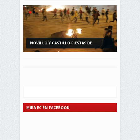
NOVILLO Y CASTILLO FIESTAS DE
NOVILLO DE BOMBAS, CASTILLO Y JUEGOS
CANTONIZACIÓN DE...
PIROTECNICOS
MIRA EC EN FACEBOOK