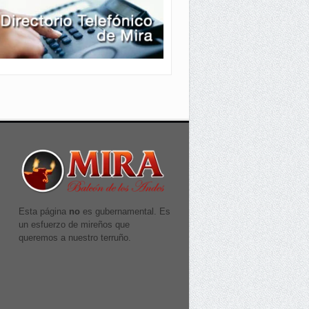
Esta página
no
es gubernamental. Es
un esfuerzo de mireños que
queremos a nuestro terruño.