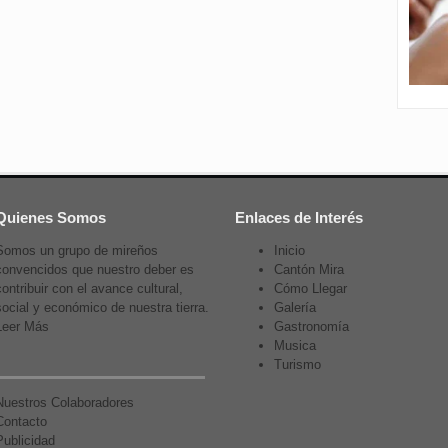
Quienes Somos
Enlaces de Interés
Somos un grupo de mireños
Inicio
convencidos que nuestro deber es
Cantón Mira
contribuir con el avance cultural,
Cómo Llegar
social y económico de nuestra tierra.
Galería
Leer Más
Gastronomía
Musica
Turismo
Nuestros Colaboradores
Contacto
Publicidad