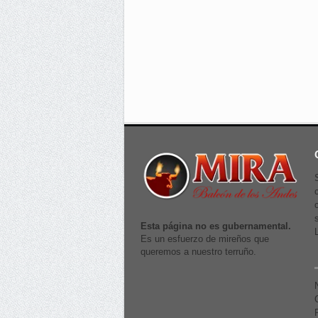
Esta página no es gubernamental.
Es un esfuerzo de mireños que
queremos a nuestro terruño.