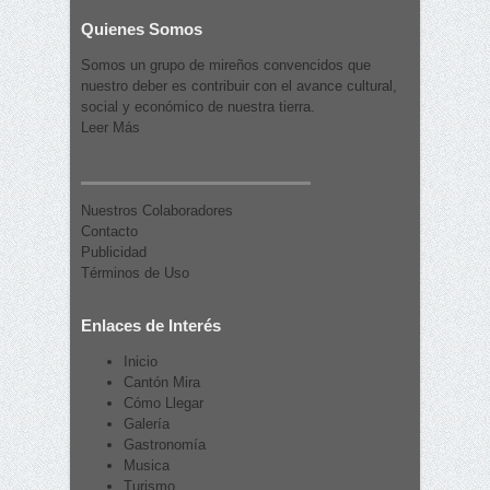
Quienes Somos
Somos un grupo de mireños convencidos que
nuestro deber es contribuir con el avance cultural,
social y económico de nuestra tierra.
Leer Más
Nuestros Colaboradores
Contacto
Publicidad
Términos de Uso
Enlaces de Interés
Inicio
Cantón Mira
Cómo Llegar
Galería
Gastronomía
Musica
Turismo