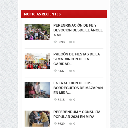
NOTICIAS RECIENTES
PEREGRINACIÓN DE FE Y
PROCESIÓN DE LA VIRGEN
SEGUNDA VUELTA
DEVOCIÓN DESDE EL ÁNGEL
DE LA CARIDAD 2024
ELECCIONES
A MI...
PRESIDENCIALES 2023 EN
3062
0
M...
3398
0
3423
0
LA NAVIDAD ILUMINA A MIRA
PREGÓN DE FIESTAS DE LA
-ENCENDIDO DEL ARBOL DE
STMA. VIRGEN DE LA
ELECCION CRUCIAL:
...
CARIDAD...
SEGUNDA VUELTA
3519
0
PRESIDENCIAL EL 1...
3137
0
3475
0
DÍA DE LOS DIFUNTOS EN
LA TRADICIÓN DE LOS
MIRA
BORREGUITOS DE MAZAPÁN
VIRTUALES ASAMBLEISTAS
3442
0
EN MIRA...
POR LA PROVINCIA DEL
CARCHI...
3415
0
SIMPATIZANTES DE ADN -
2047
0
MIRA CELEBRAN EL
REFERENDUM Y CONSULTA
TRIUNFO DE...
POPULAR 2024 EN MIRA
MIRA.EC FUE
2399
0
GALARDONADA
3639
0