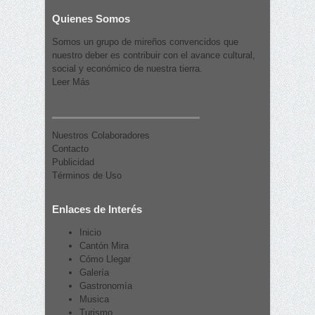
Quienes Somos
Somos un grupo de mireños convencidos que
nuestro deber es contribuir con el avance cultural,
social y económico de nuestra tierra.
Leer Más
Nuestros Colaboradores
Contacto
Publicidad
Términos de Uso
Enlaces de Interés
Inicio
Cantón Mira
Cómo Llegar
Galería
Gastronomía
Musica
Turismo