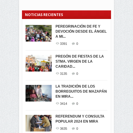
NOTICIAS RECIENTES
PEREGRINACIÓN DE FE Y
PROCESIÓN DE LA VIRGEN
SEGUNDA VUELTA
DEVOCIÓN DESDE EL ÁNGEL
DE LA CARIDAD 2024
ELECCIONES
A MI...
PRESIDENCIALES 2023 EN
3061
0
M...
3391
0
3421
0
LA NAVIDAD ILUMINA A MIRA
PREGÓN DE FIESTAS DE LA
-ENCENDIDO DEL ARBOL DE
STMA. VIRGEN DE LA
ELECCION CRUCIAL:
...
CARIDAD...
SEGUNDA VUELTA
3518
0
PRESIDENCIAL EL 1...
3135
0
3473
0
DÍA DE LOS DIFUNTOS EN
LA TRADICIÓN DE LOS
MIRA
BORREGUITOS DE MAZAPÁN
VIRTUALES ASAMBLEISTAS
3440
0
EN MIRA...
POR LA PROVINCIA DEL
CARCHI...
3414
0
SIMPATIZANTES DE ADN -
2045
0
MIRA CELEBRAN EL
REFERENDUM Y CONSULTA
TRIUNFO DE...
POPULAR 2024 EN MIRA
MIRA.EC FUE
2394
0
GALARDONADA
3635
0