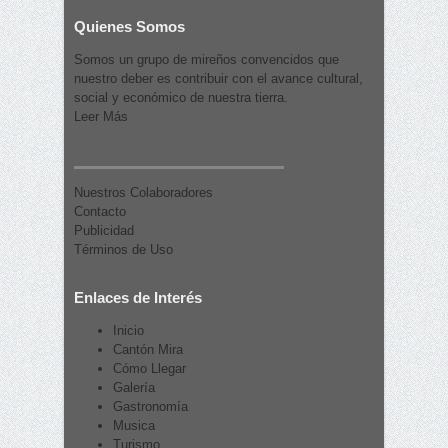
Quienes Somos
Somos un grupo de mireños convencidos que
nuestro deber es contribuir con el avance cultural,
social y económico de nuestra tierra.
Leer Más
Nuestros Colaboradores
Contacto
Publicidad
Términos de Uso
Enlaces de Interés
Inicio
Cantón Mira
Cómo Llegar
Galería
Gastronomía
Musica
Turismo