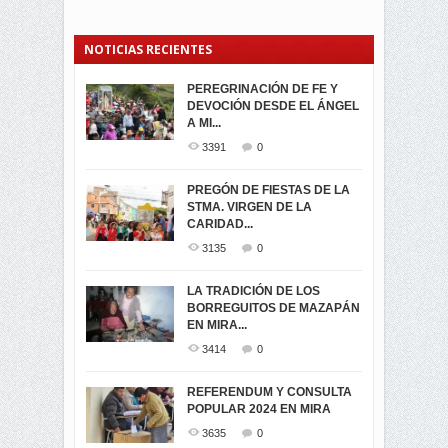
NOTICIAS RECIENTES
PEREGRINACIÓN DE FE Y
PROCESIÓN DE LA VIRGEN
SEGUNDA VUELTA
DEVOCIÓN DESDE EL ÁNGEL
DE LA CARIDAD 2024
ELECCIONES
A MI...
PRESIDENCIALES 2023 EN
3062
0
M...
3391
0
3421
0
LA NAVIDAD ILUMINA A MIRA
PREGÓN DE FIESTAS DE LA
-ENCENDIDO DEL ARBOL DE
STMA. VIRGEN DE LA
ELECCION CRUCIAL:
...
CARIDAD...
SEGUNDA VUELTA
3518
0
PRESIDENCIAL EL 1...
3135
0
3473
0
DÍA DE LOS DIFUNTOS EN
LA TRADICIÓN DE LOS
MIRA
BORREGUITOS DE MAZAPÁN
VIRTUALES ASAMBLEISTAS
3440
0
EN MIRA...
POR LA PROVINCIA DEL
CARCHI...
3414
0
SIMPATIZANTES DE ADN -
2045
0
MIRA CELEBRAN EL
REFERENDUM Y CONSULTA
TRIUNFO DE...
POPULAR 2024 EN MIRA
MIRA.EC FUE
2394
0
GALARDONADA
3635
0