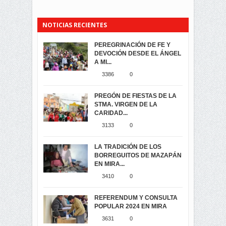
NOTICIAS RECIENTES
PEREGRINACIÓN DE FE Y
PROCESIÓN DE LA VIRGEN
SEGUNDA VUELTA
DEVOCIÓN DESDE EL ÁNGEL
DE LA CARIDAD 2024
ELECCIONES
A MI...
PRESIDENCIALES 2023 EN
3057
0
M...
3386
0
3419
0
LA NAVIDAD ILUMINA A MIRA
PREGÓN DE FIESTAS DE LA
-ENCENDIDO DEL ARBOL DE
STMA. VIRGEN DE LA
...
ELECCION CRUCIAL:
CARIDAD...
SEGUNDA VUELTA
3514
0
PRESIDENCIAL EL 1...
3133
0
3471
0
DÍA DE LOS DIFUNTOS EN
LA TRADICIÓN DE LOS
MIRA
BORREGUITOS DE MAZAPÁN
3438
0
EN MIRA...
3410
0
SIMPATIZANTES DE ADN -
VIRTUALES ASAMBLEISTAS
MIRA CELEBRAN EL
REFERENDUM Y CONSULTA
POR LA PROVINCIA DEL
TRIUNFO DE...
POPULAR 2024 EN MIRA
CARCHI...
2391
0
3631
0
2042
0