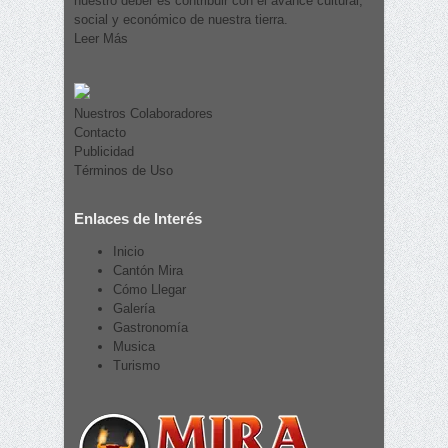
nuestro deber es contribuir con el avance cultural,
social y económico de nuestra tierra.
Leer Más
Nuestros Colaboradores
Contacto
Publicidad
Términos de Uso
Enlaces de Interés
Inicio
Cantón Mira
Cómo Llegar
Galería
Gastronomía
Musica
Turismo