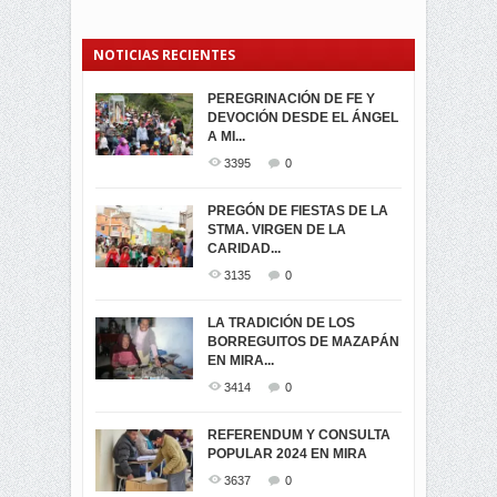
NOTICIAS RECIENTES
PEREGRINACIÓN DE FE Y
PROCESIÓN DE LA VIRGEN
SEGUNDA VUELTA
DEVOCIÓN DESDE EL ÁNGEL
DE LA CARIDAD 2024
ELECCIONES
A MI...
PRESIDENCIALES 2023 EN
3062
0
M...
3395
0
3423
0
LA NAVIDAD ILUMINA A MIRA
PREGÓN DE FIESTAS DE LA
-ENCENDIDO DEL ARBOL DE
STMA. VIRGEN DE LA
ELECCION CRUCIAL:
...
CARIDAD...
SEGUNDA VUELTA
3519
0
PRESIDENCIAL EL 1...
3135
0
3475
0
DÍA DE LOS DIFUNTOS EN
LA TRADICIÓN DE LOS
MIRA
BORREGUITOS DE MAZAPÁN
VIRTUALES ASAMBLEISTAS
3441
0
EN MIRA...
POR LA PROVINCIA DEL
CARCHI...
3414
0
SIMPATIZANTES DE ADN -
2046
0
MIRA CELEBRAN EL
REFERENDUM Y CONSULTA
TRIUNFO DE...
POPULAR 2024 EN MIRA
MIRA.EC FUE
2396
0
GALARDONADA
3637
0