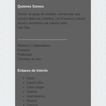
Quienes Somos
Somos un grupo de mireños convencidos que
nuestro deber es contribuir con el avance cultural,
social y económico de nuestra tierra.
Leer Más
Nuestros Colaboradores
Contacto
Publicidad
Términos de Uso
Enlaces de Interés
Inicio
Cantón Mira
Cómo Llegar
Galería
Gastronomía
Musica
Turismo