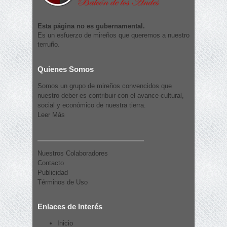
Esta página no es gubernamental.
Es un esfuerzo de mireños que queremos a nuestro
terruño.
Quienes Somos
Somos un grupo de mireños convencidos que
nuestro deber es contribuir con el avance cultural,
social y económico de nuestra tierra.
Leer Más
Nuestros Colaboradores
Contacto
Publicidad
Términos de Uso
Enlaces de Interés
Inicio