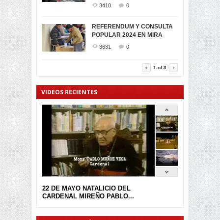
CARCHI...
3410
0
SIMPATIZANTES DE ADN -
2042
0
MIRA CELEBRAN EL
REFERENDUM Y CONSULTA
TRIUNFO DE...
POPULAR 2024 EN MIRA
MIRA.EC FUE
2391
0
GALARDONADA
3631
0
3452
0
1
of
3
VIDEOS RECIENTES
22 DE MAYO NATALICIO DEL
CARDENAL MIREÑO PABLO...