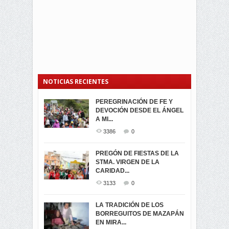
NOTICIAS RECIENTES
PEREGRINACIÓN DE FE Y
PROCESIÓN DE LA VIRGEN
SEGUNDA VUELTA
DEVOCIÓN DESDE EL ÁNGEL
DE LA CARIDAD 2024
ELECCIONES
A MI...
PRESIDENCIALES 2023 EN
3057
0
M...
3386
0
3419
0
LA NAVIDAD ILUMINA A MIRA
PREGÓN DE FIESTAS DE LA
-ENCENDIDO DEL ARBOL DE
STMA. VIRGEN DE LA
ELECCION CRUCIAL:
...
CARIDAD...
SEGUNDA VUELTA
3514
0
PRESIDENCIAL EL 1...
3133
0
3471
0
DÍA DE LOS DIFUNTOS EN
LA TRADICIÓN DE LOS
MIRA
BORREGUITOS DE MAZAPÁN
VIRTUALES ASAMBLEISTAS
3438
0
EN MIRA...
POR LA PROVINCIA DEL