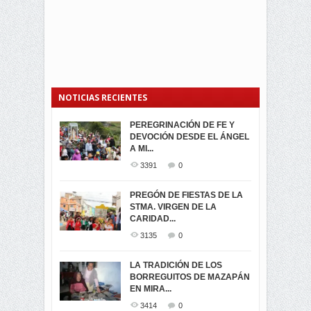
NOTICIAS RECIENTES
PEREGRINACIÓN DE FE Y
PROCESIÓN DE LA VIRGEN
SEGUNDA VUELTA
DEVOCIÓN DESDE EL ÁNGEL
DE LA CARIDAD 2024
ELECCIONES
A MI...
PRESIDENCIALES 2023 EN
3061
0
M...
3391
0
3421
0
LA NAVIDAD ILUMINA A MIRA
PREGÓN DE FIESTAS DE LA
-ENCENDIDO DEL ARBOL DE
STMA. VIRGEN DE LA
ELECCION CRUCIAL:
...
CARIDAD...
SEGUNDA VUELTA
3518
0
PRESIDENCIAL EL 1...
3135
0
3473
0
DÍA DE LOS DIFUNTOS EN
LA TRADICIÓN DE LOS
MIRA
BORREGUITOS DE MAZAPÁN
VIRTUALES ASAMBLEISTAS
3440
0
EN MIRA...
POR LA PROVINCIA DEL
CARCHI...
3414
0