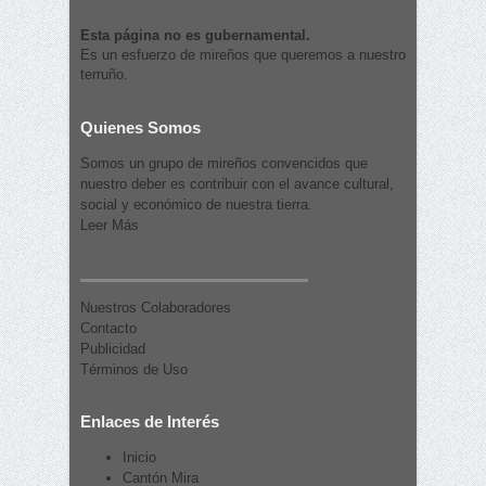
Esta página no es gubernamental.
Es un esfuerzo de mireños que queremos a nuestro
terruño.
Quienes Somos
Somos un grupo de mireños convencidos que
nuestro deber es contribuir con el avance cultural,
social y económico de nuestra tierra.
Leer Más
Nuestros Colaboradores
Contacto
Publicidad
Términos de Uso
Enlaces de Interés
Inicio
Cantón Mira