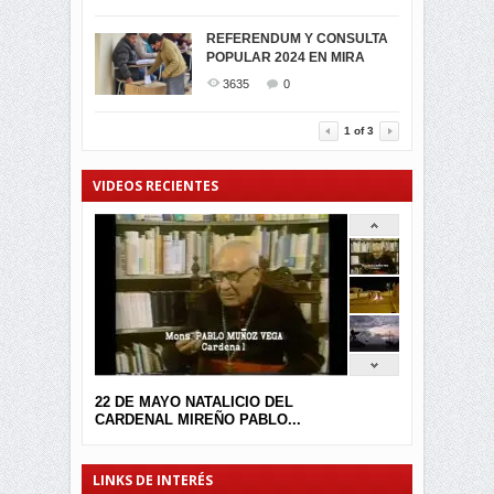
SIMPATIZANTES DE ADN -
2045
0
MIRA CELEBRAN EL
REFERENDUM Y CONSULTA
TRIUNFO DE...
POPULAR 2024 EN MIRA
MIRA.EC FUE
2394
0
GALARDONADA
3635
0
3455
0
1
of
3
VIDEOS RECIENTES
22 DE MAYO NATALICIO DEL
CARDENAL MIREÑO PABLO...
LINKS DE INTERÉS