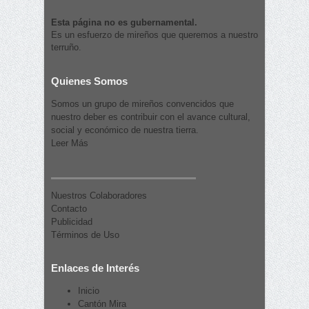
Esta página no es gubernamental.
Es un esfuerzo de mireños que queremos a nuestro
terruño.
Quienes Somos
Somos un grupo de mireños convencidos que
nuestro deber es contribuir con el avance cultural,
social y económico de nuestra tierra.
Leer Más
Nuestros Colaboradores
Contacto
Publicidad
Términos de Uso
Enlaces de Interés
Inicio
Cantón Mira