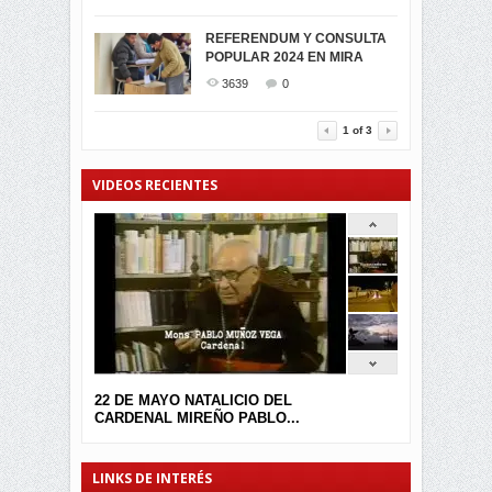
SIMPATIZANTES DE ADN -
2047
0
MIRA CELEBRAN EL
REFERENDUM Y CONSULTA
TRIUNFO DE...
POPULAR 2024 EN MIRA
MIRA.EC FUE
2400
0
GALARDONADA
3639
0
3457
0
1
of
3
VIDEOS RECIENTES
22 DE MAYO NATALICIO DEL
CARDENAL MIREÑO PABLO...
LINKS DE INTERÉS