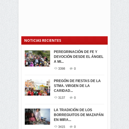
NOTICIAS RECIENTES
PEREGRINACIÓN DE FE Y
PROCESIÓN DE LA VIRGEN
SEGUNDA VUELTA
DEVOCIÓN DESDE EL ÁNGEL
DE LA CARIDAD 2024
ELECCIONES
A MI...
PRESIDENCIALES 2023 EN
3063
0
M...
3398
0
3423
0
LA NAVIDAD ILUMINA A MIRA
PREGÓN DE FIESTAS DE LA
-ENCENDIDO DEL ARBOL DE
STMA. VIRGEN DE LA
ELECCION CRUCIAL:
...
CARIDAD...
SEGUNDA VUELTA
3519
0
PRESIDENCIAL EL 1...
3137
0
3475
0
DÍA DE LOS DIFUNTOS EN
LA TRADICIÓN DE LOS
MIRA
BORREGUITOS DE MAZAPÁN
VIRTUALES ASAMBLEISTAS
3442
0
EN MIRA...
POR LA PROVINCIA DEL
CARCHI...
3415
0