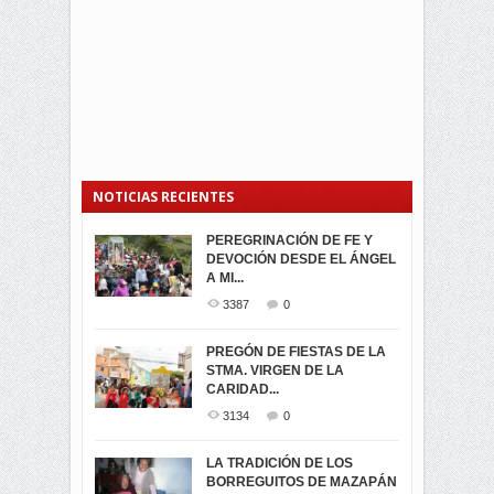
NOTICIAS RECIENTES
PEREGRINACIÓN DE FE Y
PROCESIÓN DE LA VIRGEN
SEGUNDA VUELTA
DEVOCIÓN DESDE EL ÁNGEL
DE LA CARIDAD 2024
ELECCIONES
A MI...
PRESIDENCIALES 2023 EN
3058
0
M...
3387
0
3419
0
LA NAVIDAD ILUMINA A MIRA
PREGÓN DE FIESTAS DE LA
-ENCENDIDO DEL ARBOL DE
STMA. VIRGEN DE LA
ELECCION CRUCIAL:
...
CARIDAD...
SEGUNDA VUELTA
3516
0
PRESIDENCIAL EL 1...
3134
0
3471
0
DÍA DE LOS DIFUNTOS EN
LA TRADICIÓN DE LOS
MIRA
BORREGUITOS DE MAZAPÁN
VIRTUALES ASAMBLEISTAS
3438
0