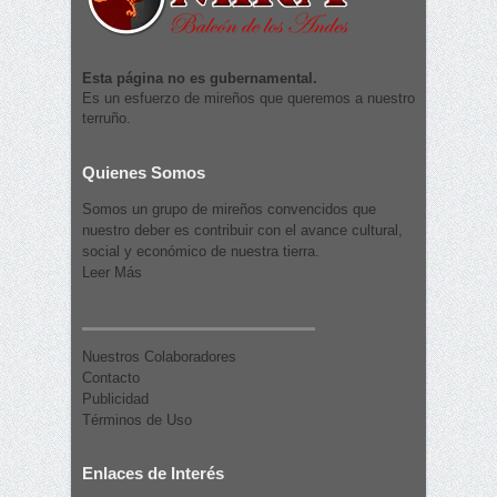
Esta página no es gubernamental.
Es un esfuerzo de mireños que queremos a nuestro
terruño.
Quienes Somos
Somos un grupo de mireños convencidos que
nuestro deber es contribuir con el avance cultural,
social y económico de nuestra tierra.
Leer Más
Nuestros Colaboradores
Contacto
Publicidad
Términos de Uso
Enlaces de Interés