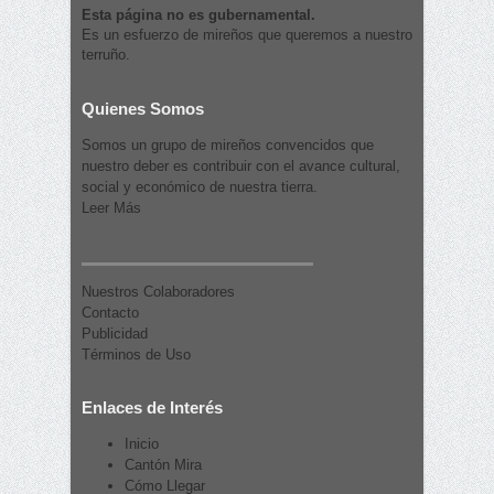
Esta página no es gubernamental.
Es un esfuerzo de mireños que queremos a nuestro
terruño.
Quienes Somos
Somos un grupo de mireños convencidos que
nuestro deber es contribuir con el avance cultural,
social y económico de nuestra tierra.
Leer Más
Nuestros Colaboradores
Contacto
Publicidad
Términos de Uso
Enlaces de Interés
Inicio
Cantón Mira
Cómo Llegar