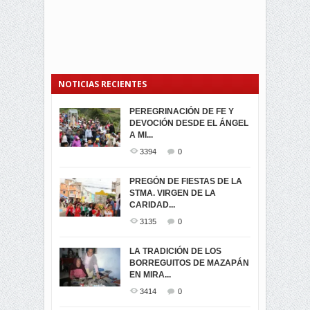
NOTICIAS RECIENTES
PEREGRINACIÓN DE FE Y
PROCESIÓN DE LA VIRGEN
SEGUNDA VUELTA
DEVOCIÓN DESDE EL ÁNGEL
DE LA CARIDAD 2024
ELECCIONES
A MI...
PRESIDENCIALES 2023 EN
3062
0
M...
3394
0
3421
0
LA NAVIDAD ILUMINA A MIRA
PREGÓN DE FIESTAS DE LA
-ENCENDIDO DEL ARBOL DE
STMA. VIRGEN DE LA
ELECCION CRUCIAL:
...
CARIDAD...
SEGUNDA VUELTA
3518
0
PRESIDENCIAL EL 1...
3135
0
3473
0
DÍA DE LOS DIFUNTOS EN
LA TRADICIÓN DE LOS
MIRA
BORREGUITOS DE MAZAPÁN
VIRTUALES ASAMBLEISTAS
3440
0
EN MIRA...
POR LA PROVINCIA DEL
CARCHI...
3414
0
SIMPATIZANTES DE ADN -
2045
0