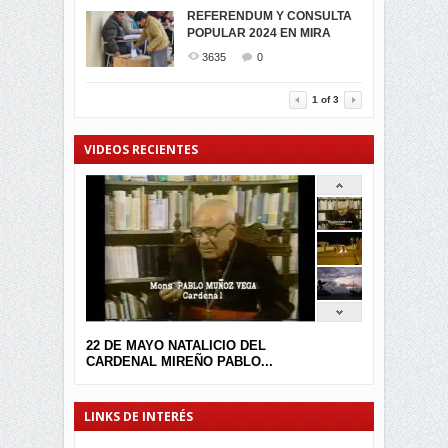
MIRA CELEBRAN EL
REFERENDUM Y CONSULTA
TRIUNFO DE...
POPULAR 2024 EN MIRA
MIRA.EC FUE
2394
0
GALARDONADA
3635
0
3457
0
1
of
3
VIDEOS RECIENTES
22 DE MAYO NATALICIO DEL
CARDENAL MIREÑO PABLO...
LINKS DE INTERÉS