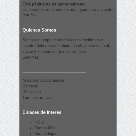
Esta página no es gubernamental.
Es un esfuerzo de mireños que queremos a nuestro
terruño.
Quienes Somos
Somos un grupo de mireños convencidos que
nuestro deber es contribuir con el avance cultural,
social y económico de nuestra tierra.
Leer Más
Nuestros Colaboradores
Contacto
Publicidad
Términos de Uso
Enlaces de Interés
Inicio
Cantón Mira
Cómo Llegar