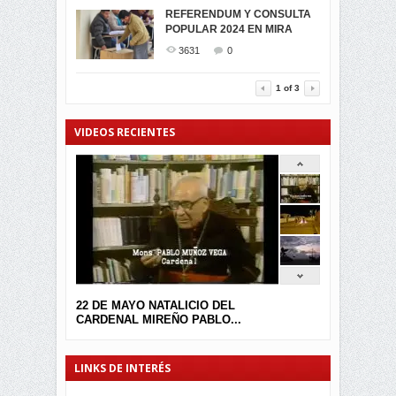
MIRA CELEBRAN EL
REFERENDUM Y CONSULTA
TRIUNFO DE...
POPULAR 2024 EN MIRA
MIRA.EC FUE
2392
0
GALARDONADA
3631
0
3452
0
1
of
3
VIDEOS RECIENTES
22 DE MAYO NATALICIO DEL
CARDENAL MIREÑO PABLO...
LINKS DE INTERÉS