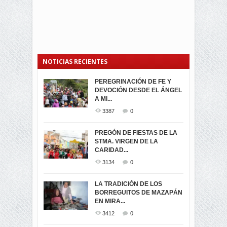
NOTICIAS RECIENTES
PEREGRINACIÓN DE FE Y
PROCESIÓN DE LA VIRGEN
SEGUNDA VUELTA
DEVOCIÓN DESDE EL ÁNGEL
DE LA CARIDAD 2024
ELECCIONES
A MI...
PRESIDENCIALES 2023 EN
3058
0
M...
3387
0
3419
0
LA NAVIDAD ILUMINA A MIRA
PREGÓN DE FIESTAS DE LA
-ENCENDIDO DEL ARBOL DE
STMA. VIRGEN DE LA
ELECCION CRUCIAL:
...
CARIDAD...
SEGUNDA VUELTA
3516
0
PRESIDENCIAL EL 1...
3134
0
3471
0
DÍA DE LOS DIFUNTOS EN
LA TRADICIÓN DE LOS
MIRA
BORREGUITOS DE MAZAPÁN
VIRTUALES ASAMBLEISTAS
3438
0
EN MIRA...
POR LA PROVINCIA DEL
CARCHI...
3412
0
SIMPATIZANTES DE ADN -
2044
0