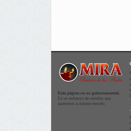
Esta página no es gubernamental.
Es un esfuerzo de mireños que
queremos a nuestro terruño.