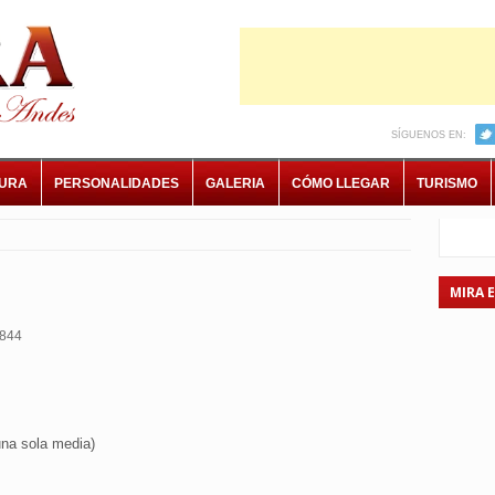
SÍGUENOS EN:
TURA
PERSONALIDADES
GALERIA
CÓMO LLEGAR
TURISMO
MIRA 
844
una sola media)