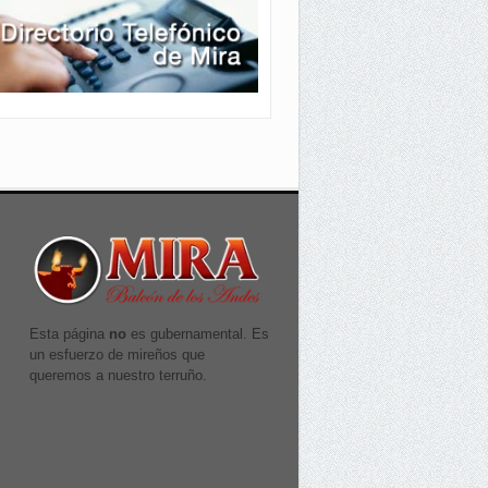
Esta página
no
es gubernamental. Es
un esfuerzo de mireños que
queremos a nuestro terruño.