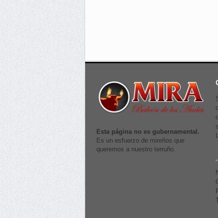
Esta página no es gubernamental.
Es un esfuerzo de mireños que
queremos a nuestro terruño.