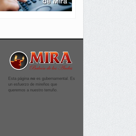
Esta página
no
es gubernamental. Es
un esfuerzo de mireños que
queremos a nuestro terruño.