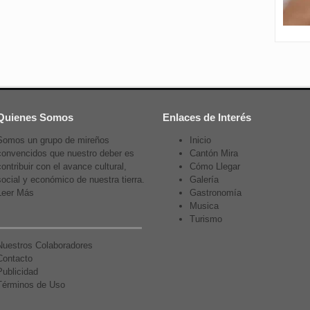
Quienes Somos
Enlaces de Interés
Somos un grupo de mireños
Inicio
convencidos que nuestro deber es
Cantón Mira
contribuir con el avance cultural,
Cómo Llegar
social y económico de nuestra tierra.
Galería
Leer Más
Gastronomía
Musica
Turismo
Nuestros Colaboradores
Contacto
Publicidad
Términos de Uso