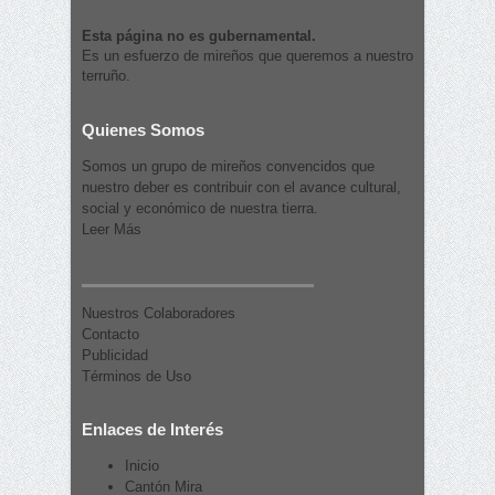
Esta página no es gubernamental.
Es un esfuerzo de mireños que queremos a nuestro
terruño.
Quienes Somos
Somos un grupo de mireños convencidos que
nuestro deber es contribuir con el avance cultural,
social y económico de nuestra tierra.
Leer Más
Nuestros Colaboradores
Contacto
Publicidad
Términos de Uso
Enlaces de Interés
Inicio
Cantón Mira