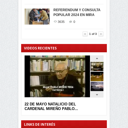
SIMPATIZANTES DE ADN -
2045
0
MIRA CELEBRAN EL
REFERENDUM Y CONSULTA
TRIUNFO DE...
POPULAR 2024 EN MIRA
MIRA.EC FUE
2394
0
GALARDONADA
3635
0
3457
0
1
of
3
VIDEOS RECIENTES
22 DE MAYO NATALICIO DEL
CARDENAL MIREÑO PABLO...
LINKS DE INTERÉS