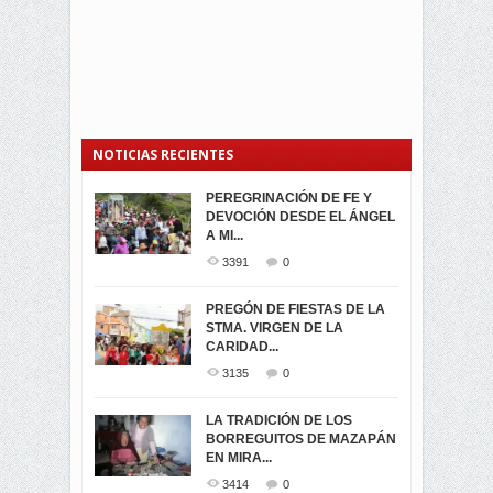
NOTICIAS RECIENTES
PEREGRINACIÓN DE FE Y
PROCESIÓN DE LA VIRGEN
SEGUNDA VUELTA
DEVOCIÓN DESDE EL ÁNGEL
DE LA CARIDAD 2024
ELECCIONES
A MI...
PRESIDENCIALES 2023 EN
3062
0
M...
3391
0
3421
0
LA NAVIDAD ILUMINA A MIRA
PREGÓN DE FIESTAS DE LA
-ENCENDIDO DEL ARBOL DE
STMA. VIRGEN DE LA
ELECCION CRUCIAL:
...
CARIDAD...
SEGUNDA VUELTA
3518
0
PRESIDENCIAL EL 1...
3135
0
3473
0
DÍA DE LOS DIFUNTOS EN
LA TRADICIÓN DE LOS
MIRA
BORREGUITOS DE MAZAPÁN
VIRTUALES ASAMBLEISTAS
3440
0
EN MIRA...
POR LA PROVINCIA DEL
CARCHI...
3414
0