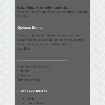
Esta página no es gubernamental.
Es un esfuerzo de mireños que queremos a nuestro
terruño.
Quienes Somos
Somos un grupo de mireños convencidos que
nuestro deber es contribuir con el avance cultural,
social y económico de nuestra tierra.
Leer Más
Nuestros Colaboradores
Contacto
Publicidad
Términos de Uso
Enlaces de Interés
Inicio
Cantón Mira