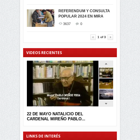
SIMPATIZANTES DE ADN -
2046
0
MIRA CELEBRAN EL
REFERENDUM Y CONSULTA
TRIUNFO DE...
POPULAR 2024 EN MIRA
MIRA.EC FUE
2396
0
GALARDONADA
3637
0
3457
0
1
of
3
VIDEOS RECIENTES
22 DE MAYO NATALICIO DEL
CARDENAL MIREÑO PABLO...
LINKS DE INTERÉS