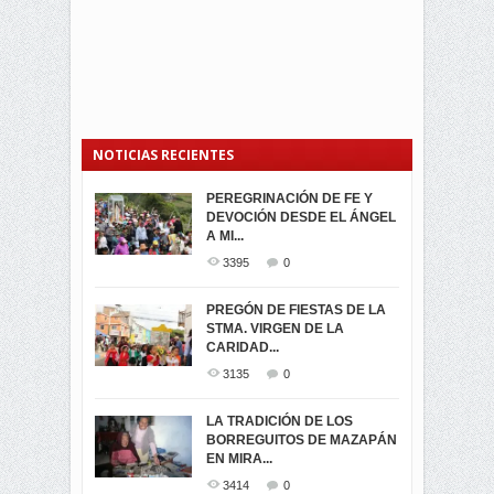
NOTICIAS RECIENTES
PEREGRINACIÓN DE FE Y
PROCESIÓN DE LA VIRGEN
SEGUNDA VUELTA
DEVOCIÓN DESDE EL ÁNGEL
DE LA CARIDAD 2024
ELECCIONES
A MI...
PRESIDENCIALES 2023 EN
3062
0
M...
3395
0
3423
0
LA NAVIDAD ILUMINA A MIRA
PREGÓN DE FIESTAS DE LA
-ENCENDIDO DEL ARBOL DE
STMA. VIRGEN DE LA
ELECCION CRUCIAL:
...
CARIDAD...
SEGUNDA VUELTA
3518
0
PRESIDENCIAL EL 1...
3135
0
3475
0
DÍA DE LOS DIFUNTOS EN
LA TRADICIÓN DE LOS
MIRA
BORREGUITOS DE MAZAPÁN
VIRTUALES ASAMBLEISTAS
3441
0
EN MIRA...
POR LA PROVINCIA DEL
CARCHI...
3414
0