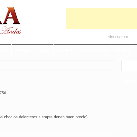
SÍGUENOS EN:
TURA
PERSONALIDADES
GALERIA
CÓMO LLEGAR
TURISMO
MIRA 
756
los choclos delanteros siempre tienen buen precio)