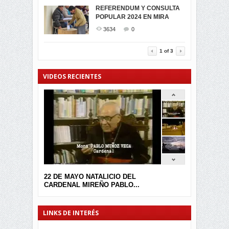
MIRA CELEBRAN EL
REFERENDUM Y CONSULTA
TRIUNFO DE...
POPULAR 2024 EN MIRA
MIRA.EC FUE
2393
0
GALARDONADA
3634
0
3453
0
1
of
3
VIDEOS RECIENTES
22 DE MAYO NATALICIO DEL
CARDENAL MIREÑO PABLO...
LINKS DE INTERÉS