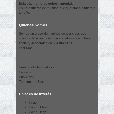
Esta página no es gubernamental.
Es un esfuerzo de mireños que queremos a nuestro
terruño.
Quienes Somos
Somos un grupo de mireños convencidos que
nuestro deber es contribuir con el avance cultural,
social y económico de nuestra tierra.
Leer Más
Nuestros Colaboradores
Contacto
Publicidad
Términos de Uso
Enlaces de Interés
Inicio
Cantón Mira
Cómo Llegar