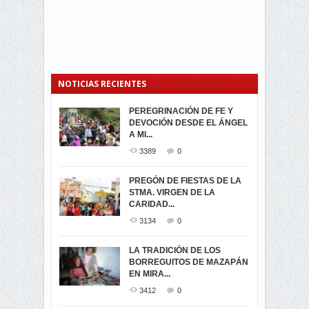
NOTICIAS RECIENTES
PEREGRINACIÓN DE FE Y
PROCESIÓN DE LA VIRGEN
SEGUNDA VUELTA
DEVOCIÓN DESDE EL ÁNGEL
DE LA CARIDAD 2024
ELECCIONES
A MI...
PRESIDENCIALES 2023 EN
3059
0
M...
3389
0
3420
0
LA NAVIDAD ILUMINA A MIRA
PREGÓN DE FIESTAS DE LA
-ENCENDIDO DEL ARBOL DE
STMA. VIRGEN DE LA
ELECCION CRUCIAL:
...
CARIDAD...
SEGUNDA VUELTA
3517
0
PRESIDENCIAL EL 1...
3134
0
3472
0
DÍA DE LOS DIFUNTOS EN
LA TRADICIÓN DE LOS
MIRA
BORREGUITOS DE MAZAPÁN
VIRTUALES ASAMBLEISTAS
3439
0
EN MIRA...
POR LA PROVINCIA DEL
CARCHI...
3412
0
SIMPATIZANTES DE ADN -
2044
0