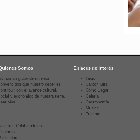
Quienes Somos
Enlaces de Interés
Somos un grupo de mireños
Inicio
convencidos que nuestro deber es
Cantón Mira
contribuir con el avance cultural,
Cómo Llegar
social y económico de nuestra tierra.
Galería
Leer Más
Gastronomía
Musica
Turismo
Nuestros Colaboradores
Contacto
Publicidad