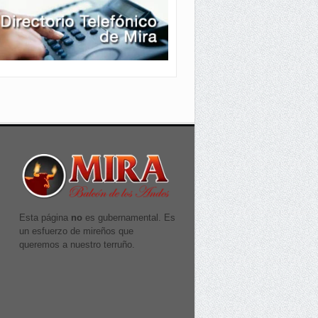
Esta página
no
es gubernamental. Es
un esfuerzo de mireños que
queremos a nuestro terruño.