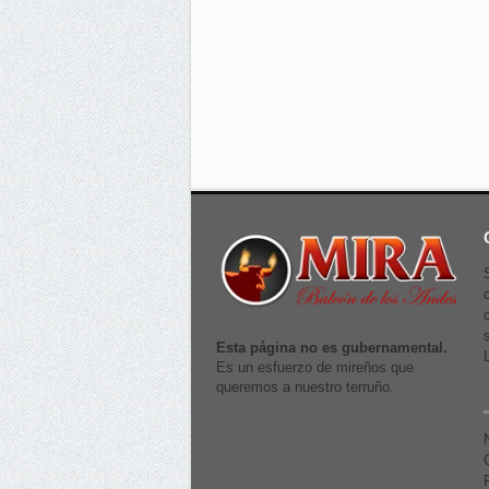
Esta página no es gubernamental.
Es un esfuerzo de mireños que
queremos a nuestro terruño.