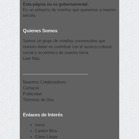
Esta página no es gubernamental.
Es un esfuerzo de mireños que queremos a nuestro
terruño.
Quienes Somos
Somos un grupo de mireños convencidos que
nuestro deber es contribuir con el avance cultural,
social y económico de nuestra tierra.
Leer Más
Nuestros Colaboradores
Contacto
Publicidad
Términos de Uso
Enlaces de Interés
Inicio
Cantón Mira
Cómo Llegar