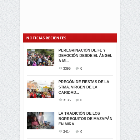
NOTICIAS RECIENTES
PEREGRINACIÓN DE FE Y
PROCESIÓN DE LA VIRGEN
SEGUNDA VUELTA
DEVOCIÓN DESDE EL ÁNGEL
DE LA CARIDAD 2024
ELECCIONES
A MI...
PRESIDENCIALES 2023 EN
3062
0
M...
3395
0
3421
0
LA NAVIDAD ILUMINA A MIRA
PREGÓN DE FIESTAS DE LA
-ENCENDIDO DEL ARBOL DE
STMA. VIRGEN DE LA
ELECCION CRUCIAL:
...
CARIDAD...
SEGUNDA VUELTA
3518
0
PRESIDENCIAL EL 1...
3135
0
3475
0
DÍA DE LOS DIFUNTOS EN
LA TRADICIÓN DE LOS
MIRA
BORREGUITOS DE MAZAPÁN
VIRTUALES ASAMBLEISTAS
3441
0
EN MIRA...
POR LA PROVINCIA DEL
CARCHI...
3414
0
SIMPATIZANTES DE ADN -
2045
0