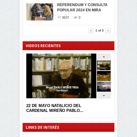
MIRA CELEBRAN EL
REFERENDUM Y CONSULTA
TRIUNFO DE...
POPULAR 2024 EN MIRA
MIRA.EC FUE
2395
0
GALARDONADA
3637
0
3457
0
1
of
3
VIDEOS RECIENTES
22 DE MAYO NATALICIO DEL
CARDENAL MIREÑO PABLO...
LINKS DE INTERÉS