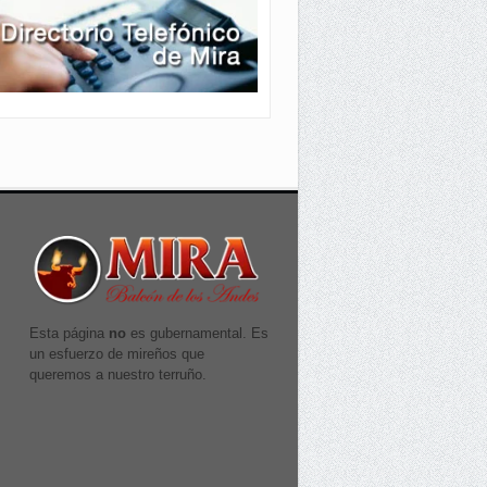
Esta página
no
es gubernamental. Es
un esfuerzo de mireños que
queremos a nuestro terruño.