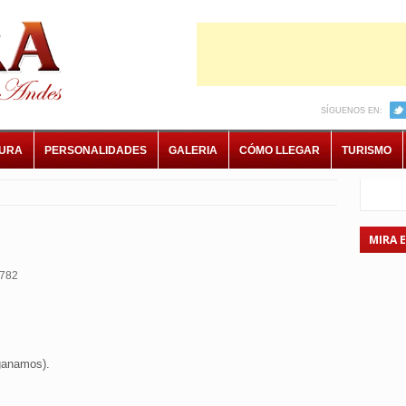
SÍGUENOS EN:
TURA
PERSONALIDADES
GALERIA
CÓMO LLEGAR
TURISMO
MIRA 
782
 ganamos).