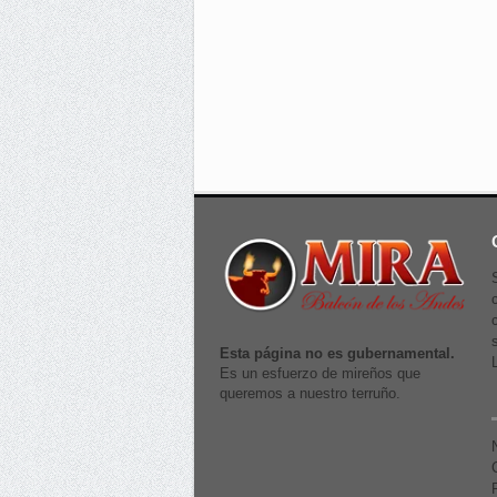
Esta página no es gubernamental.
Es un esfuerzo de mireños que
queremos a nuestro terruño.