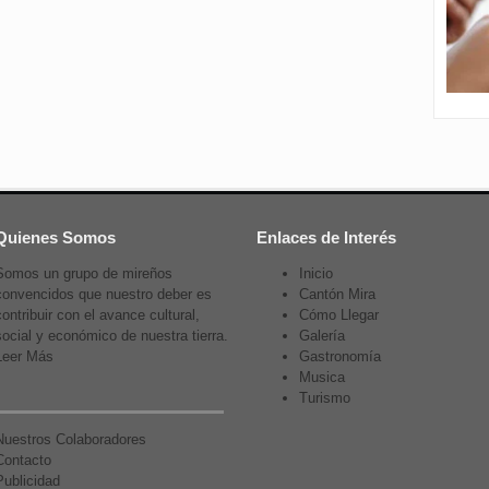
Quienes Somos
Enlaces de Interés
Somos un grupo de mireños
Inicio
convencidos que nuestro deber es
Cantón Mira
contribuir con el avance cultural,
Cómo Llegar
social y económico de nuestra tierra.
Galería
Leer Más
Gastronomía
Musica
Turismo
Nuestros Colaboradores
Contacto
Publicidad