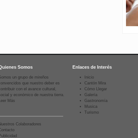
Quienes Somos
Enlaces de Interés
Somos un grupo de mireños
Inicio
convencidos que nuestro deber es
Cantón Mira
contribuir con el avance cultural,
Cómo Llegar
social y económico de nuestra tierra.
Galería
Leer Más
Gastronomía
Musica
Turismo
Nuestros Colaboradores
Contacto
Publicidad