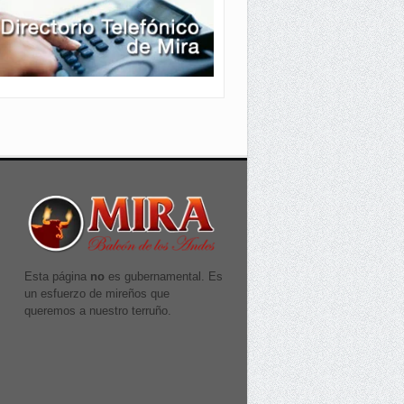
Esta página
no
es gubernamental. Es
un esfuerzo de mireños que
queremos a nuestro terruño.