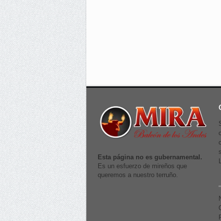
Esta página no es gubernamental.
Es un esfuerzo de mireños que
queremos a nuestro terruño.