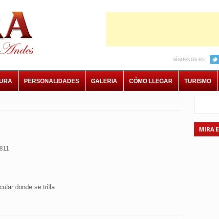
SÍGUENOS EN:
TURA
PERSONALIDADES
GALERIA
CÓMO LLEGAR
TURISMO
MIRA 
811
cular donde se trilla