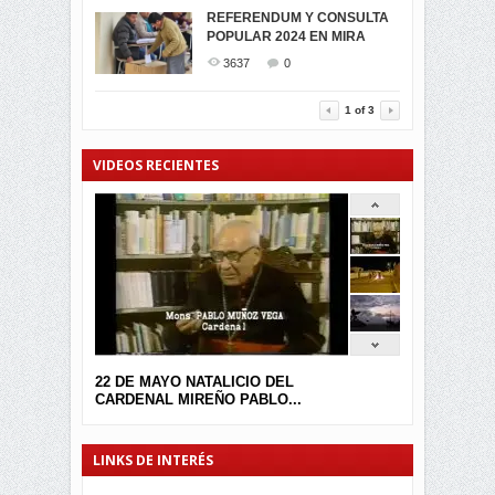
MIRA CELEBRAN EL
REFERENDUM Y CONSULTA
TRIUNFO DE...
POPULAR 2024 EN MIRA
MIRA.EC FUE
2396
0
GALARDONADA
3637
0
3457
0
1
of
3
VIDEOS RECIENTES
22 DE MAYO NATALICIO DEL
CARDENAL MIREÑO PABLO...
LINKS DE INTERÉS