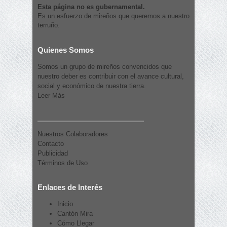
Esta página no es gubernamental.
Es un esfuerzo de mireños que queremos a nuestro
terruño.
Quienes Somos
Somos un grupo de mireños convencidos que
nuestro deber es contribuir con el avance cultural,
social y económico de nuestra tierra.
Leer Más
Nuestros Colaboradores
Contacto
Publicidad
Términos de Uso
Enlaces de Interés
Inicio
Cantón Mira
Cómo Llegar