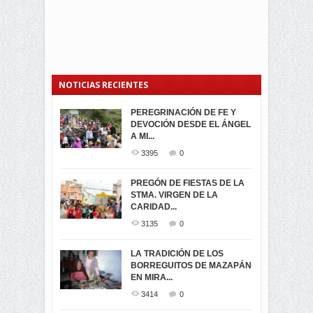
NOTICIAS RECIENTES
PEREGRINACIÓN DE FE Y
PROCESIÓN DE LA VIRGEN
SEGUNDA VUELTA
DEVOCIÓN DESDE EL ÁNGEL
DE LA CARIDAD 2024
ELECCIONES
A MI...
PRESIDENCIALES 2023 EN
3062
0
M...
3395
0
3423
0
LA NAVIDAD ILUMINA A MIRA
PREGÓN DE FIESTAS DE LA
-ENCENDIDO DEL ARBOL DE
STMA. VIRGEN DE LA
ELECCION CRUCIAL:
...
CARIDAD...
SEGUNDA VUELTA
3518
0
PRESIDENCIAL EL 1...
3135
0
3475
0
DÍA DE LOS DIFUNTOS EN
LA TRADICIÓN DE LOS
MIRA
BORREGUITOS DE MAZAPÁN
VIRTUALES ASAMBLEISTAS
3441
0
EN MIRA...
POR LA PROVINCIA DEL
CARCHI...
3414
0
SIMPATIZANTES DE ADN -
2045
0