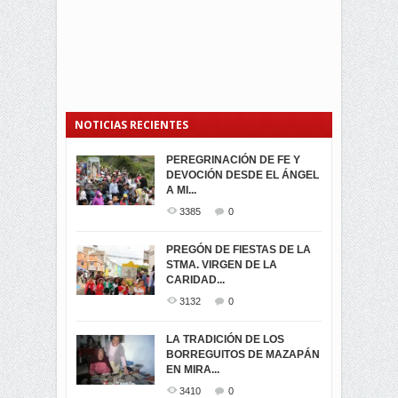
NOTICIAS RECIENTES
PEREGRINACIÓN DE FE Y
PROCESIÓN DE LA VIRGEN
SEGUNDA VUELTA
DEVOCIÓN DESDE EL ÁNGEL
DE LA CARIDAD 2024
ELECCIONES
A MI...
PRESIDENCIALES 2023 EN
3057
0
M...
3385
0
3419
0
LA NAVIDAD ILUMINA A MIRA
PREGÓN DE FIESTAS DE LA
-ENCENDIDO DEL ARBOL DE
STMA. VIRGEN DE LA
ELECCION CRUCIAL:
...
CARIDAD...
SEGUNDA VUELTA
3513
0
PRESIDENCIAL EL 1...
3132
0
3471
0
DÍA DE LOS DIFUNTOS EN
LA TRADICIÓN DE LOS
MIRA
BORREGUITOS DE MAZAPÁN
VIRTUALES ASAMBLEISTAS
3438
0
EN MIRA...
POR LA PROVINCIA DEL
CARCHI...
3410
0