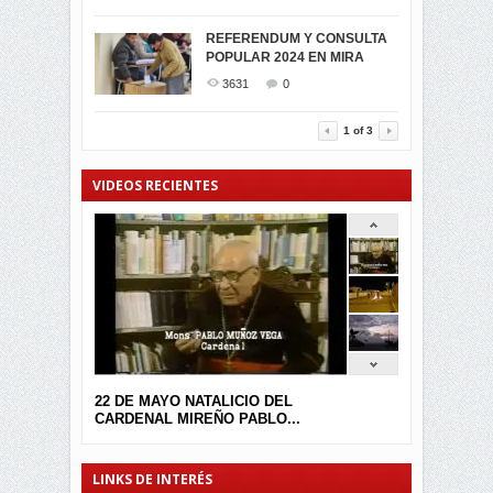
SIMPATIZANTES DE ADN -
2042
0
MIRA CELEBRAN EL
REFERENDUM Y CONSULTA
TRIUNFO DE...
POPULAR 2024 EN MIRA
MIRA.EC FUE
2391
0
GALARDONADA
3631
0
3452
0
1
of
3
VIDEOS RECIENTES
22 DE MAYO NATALICIO DEL
CARDENAL MIREÑO PABLO...
LINKS DE INTERÉS