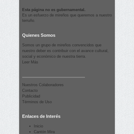
Esta página no es gubernamental.
Es un esfuerzo de mireños que queremos a nuestro
terruño.
Quienes Somos
Somos un grupo de mireños convencidos que
nuestro deber es contribuir con el avance cultural,
social y económico de nuestra tierra.
Leer Más
Nuestros Colaboradores
Contacto
Publicidad
Términos de Uso
Enlaces de Interés
Inicio
Cantón Mira