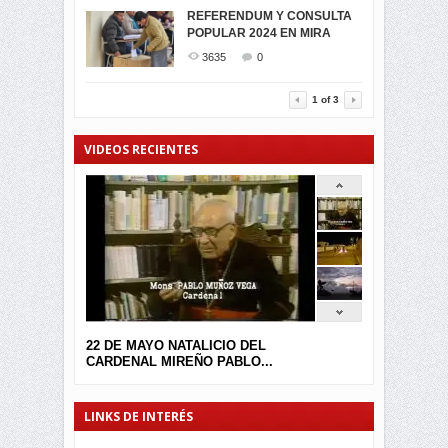
MIRA CELEBRAN EL
REFERENDUM Y CONSULTA
TRIUNFO DE...
POPULAR 2024 EN MIRA
MIRA.EC FUE
2393
0
GALARDONADA
3635
0
3454
0
1
of
3
VIDEOS RECIENTES
22 DE MAYO NATALICIO DEL
CARDENAL MIREÑO PABLO...
LINKS DE INTERÉS