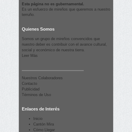
Esta página no es gubernamental.
Es un esfuerzo de mireños que queremos a nuestro
terruño.
Quienes Somos
Somos un grupo de mireños convencidos que
nuestro deber es contribuir con el avance cultural,
social y económico de nuestra tierra.
Leer Más
Nuestros Colaboradores
Contacto
Publicidad
Términos de Uso
Enlaces de Interés
Inicio
Cantón Mira
Cómo Llegar