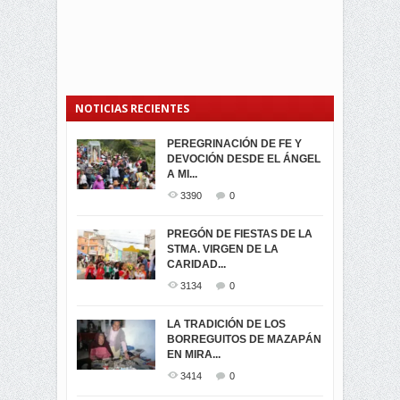
NOTICIAS RECIENTES
PEREGRINACIÓN DE FE Y
PROCESIÓN DE LA VIRGEN
SEGUNDA VUELTA
DEVOCIÓN DESDE EL ÁNGEL
DE LA CARIDAD 2024
ELECCIONES
A MI...
PRESIDENCIALES 2023 EN
3061
0
M...
3390
0
3420
0
LA NAVIDAD ILUMINA A MIRA
PREGÓN DE FIESTAS DE LA
-ENCENDIDO DEL ARBOL DE
STMA. VIRGEN DE LA
ELECCION CRUCIAL:
...
CARIDAD...
SEGUNDA VUELTA
3518
0
PRESIDENCIAL EL 1...
3134
0
3473
0
DÍA DE LOS DIFUNTOS EN
LA TRADICIÓN DE LOS
MIRA
BORREGUITOS DE MAZAPÁN
VIRTUALES ASAMBLEISTAS
3439
0
EN MIRA...
POR LA PROVINCIA DEL
CARCHI...
3414
0
SIMPATIZANTES DE ADN -
2045
0