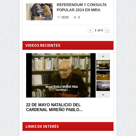
MIRA CELEBRAN EL
REFERENDUM Y CONSULTA
TRIUNFO DE...
POPULAR 2024 EN MIRA
MIRA.EC FUE
2400
0
GALARDONADA
3639
0
3457
0
1
of
3
VIDEOS RECIENTES
22 DE MAYO NATALICIO DEL
CARDENAL MIREÑO PABLO...
LINKS DE INTERÉS