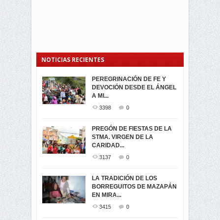
NOTICIAS RECIENTES
PEREGRINACIÓN DE FE Y
PROCESIÓN DE LA VIRGEN
SEGUNDA VUELTA
DEVOCIÓN DESDE EL ÁNGEL
DE LA CARIDAD 2024
ELECCIONES
A MI...
PRESIDENCIALES 2023 EN
3063
0
M...
3398
0
3423
0
LA NAVIDAD ILUMINA A MIRA
PREGÓN DE FIESTAS DE LA
-ENCENDIDO DEL ARBOL DE
STMA. VIRGEN DE LA
ELECCION CRUCIAL:
...
CARIDAD...
SEGUNDA VUELTA
3519
0
PRESIDENCIAL EL 1...
3137
0
3475
0
DÍA DE LOS DIFUNTOS EN
LA TRADICIÓN DE LOS
MIRA
BORREGUITOS DE MAZAPÁN
VIRTUALES ASAMBLEISTAS
3442
0
EN MIRA...
POR LA PROVINCIA DEL
CARCHI...
3415
0
SIMPATIZANTES DE ADN -
2047
0