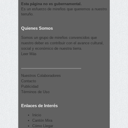
Esta página no es gubernamental.
Es un esfuerzo de mireños que queremos a nuestro
terruño.
Quienes Somos
Somos un grupo de mireños convencidos que
nuestro deber es contribuir con el avance cultural,
social y económico de nuestra tierra.
Leer Más
Nuestros Colaboradores
Contacto
Publicidad
Términos de Uso
Enlaces de Interés
Inicio
Cantón Mira
Cómo Llegar