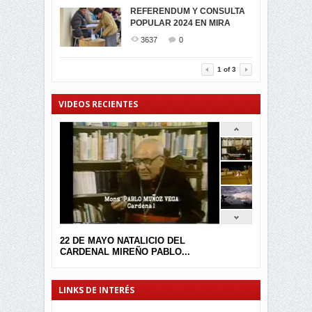
MIRA CELEBRAN EL
REFERENDUM Y CONSULTA
TRIUNFO DE...
POPULAR 2024 EN MIRA
MIRA.EC FUE
2395
0
GALARDONADA
3637
0
3457
0
1
of
3
VIDEOS RECIENTES
22 DE MAYO NATALICIO DEL
CARDENAL MIREÑO PABLO...
LINKS DE INTERÉS