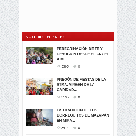
NOTICIAS RECIENTES
PEREGRINACIÓN DE FE Y
PROCESIÓN DE LA VIRGEN
SEGUNDA VUELTA
DEVOCIÓN DESDE EL ÁNGEL
DE LA CARIDAD 2024
ELECCIONES
A MI...
PRESIDENCIALES 2023 EN
3062
0
M...
3395
0
3421
0
LA NAVIDAD ILUMINA A MIRA
PREGÓN DE FIESTAS DE LA
-ENCENDIDO DEL ARBOL DE
STMA. VIRGEN DE LA
ELECCION CRUCIAL:
...
CARIDAD...
SEGUNDA VUELTA
3518
0
PRESIDENCIAL EL 1...
3135
0
3475
0
DÍA DE LOS DIFUNTOS EN
LA TRADICIÓN DE LOS
MIRA
BORREGUITOS DE MAZAPÁN
VIRTUALES ASAMBLEISTAS
3441
0
EN MIRA...
POR LA PROVINCIA DEL
CARCHI...
3414
0
SIMPATIZANTES DE ADN -
2045
0