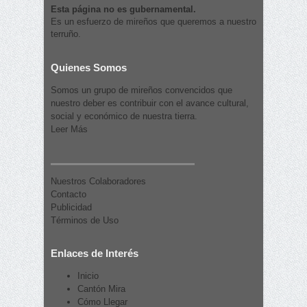
Esta página no es gubernamental.
Es un esfuerzo de mireños que queremos a nuestro
terruño.
Quienes Somos
Somos un grupo de mireños convencidos que
nuestro deber es contribuir con el avance cultural,
social y económico de nuestra tierra.
Leer Más
Nuestros Colaboradores
Contacto
Publicidad
Términos de Uso
Enlaces de Interés
Inicio
Cantón Mira
Cómo Llegar