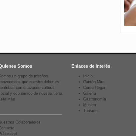
Quienes Somos
Enlaces de Interés
Somos un grupo de mireños
Inicio
convencidos que nuestro deber es
Cantón Mira
contribuir con el avance cultural,
Cómo Llegar
social y económico de nuestra tierra.
Galería
Leer Más
Gastronomía
Musica
Turismo
Nuestros Colaboradores
Contacto
Publicidad