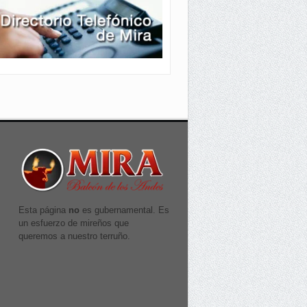
Esta página
no
es gubernamental. Es
un esfuerzo de mireños que
queremos a nuestro terruño.