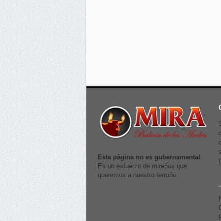
Esta página no es gubernamental.
Es un esfuerzo de mireños que
queremos a nuestro terruño.