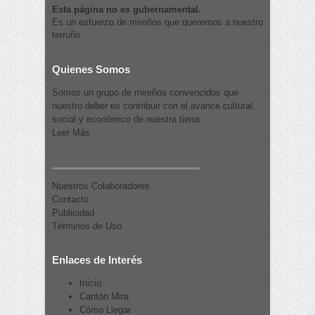
Esta página no es gubernamental.
Es un esfuerzo de mireños que queremos a nuestro
terruño.
Quienes Somos
Somos un grupo de mireños convencidos que
nuestro deber es contribuir con el avance cultural,
social y económico de nuestra tierra.
Leer Más
Nuestros Colaboradores
Contacto
Publicidad
Términos de Uso
Enlaces de Interés
Inicio
Cantón Mira
Cómo Llegar