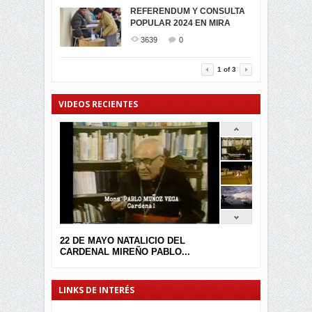
MIRA CELEBRAN EL
REFERENDUM Y CONSULTA
TRIUNFO DE...
POPULAR 2024 EN MIRA
MIRA.EC FUE
2400
0
GALARDONADA
3639
0
3457
0
1
of
3
VIDEOS RECIENTES
22 DE MAYO NATALICIO DEL
CARDENAL MIREÑO PABLO...
LINKS DE INTERÉS