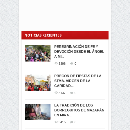
NOTICIAS RECIENTES
PEREGRINACIÓN DE FE Y
PROCESIÓN DE LA VIRGEN
SEGUNDA VUELTA
DEVOCIÓN DESDE EL ÁNGEL
DE LA CARIDAD 2024
ELECCIONES
A MI...
PRESIDENCIALES 2023 EN
3063
0
M...
3398
0
3423
0
LA NAVIDAD ILUMINA A MIRA
PREGÓN DE FIESTAS DE LA
-ENCENDIDO DEL ARBOL DE
STMA. VIRGEN DE LA
ELECCION CRUCIAL:
...
CARIDAD...
SEGUNDA VUELTA
3519
0
PRESIDENCIAL EL 1...
3137
0
3475
0
DÍA DE LOS DIFUNTOS EN
LA TRADICIÓN DE LOS
MIRA
BORREGUITOS DE MAZAPÁN
VIRTUALES ASAMBLEISTAS
3442
0
EN MIRA...
POR LA PROVINCIA DEL
CARCHI...
3415
0
SIMPATIZANTES DE ADN -
2047
0