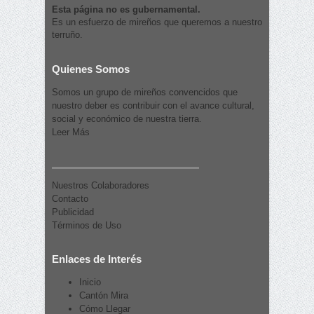
Esta página no es gubernamental.
Es un esfuerzo de mireños que queremos a nuestro
terruño.
Quienes Somos
Somos un grupo de mireños convencidos que
nuestro deber es contribuir con el avance cultural,
social y económico de nuestra tierra.
Leer Más
Nuestros Colaboradores
Contacto
Publicidad
Términos de Uso
Enlaces de Interés
Inicio
Cantón Mira
Cómo Llegar