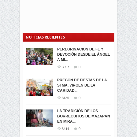
NOTICIAS RECIENTES
PEREGRINACIÓN DE FE Y
PROCESIÓN DE LA VIRGEN
SEGUNDA VUELTA
DEVOCIÓN DESDE EL ÁNGEL
DE LA CARIDAD 2024
ELECCIONES
A MI...
PRESIDENCIALES 2023 EN
3062
0
M...
3397
0
3423
0
LA NAVIDAD ILUMINA A MIRA
PREGÓN DE FIESTAS DE LA
-ENCENDIDO DEL ARBOL DE
STMA. VIRGEN DE LA
ELECCION CRUCIAL:
...
CARIDAD...
SEGUNDA VUELTA
3519
0
PRESIDENCIAL EL 1...
3135
0
3475
0
DÍA DE LOS DIFUNTOS EN
LA TRADICIÓN DE LOS
MIRA
BORREGUITOS DE MAZAPÁN
VIRTUALES ASAMBLEISTAS
3441
0
EN MIRA...
POR LA PROVINCIA DEL
CARCHI...
3414
0
SIMPATIZANTES DE ADN -
2046
0