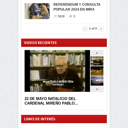
MIRA CELEBRAN EL
REFERENDUM Y CONSULTA
TRIUNFO DE...
POPULAR 2024 EN MIRA
MIRA.EC FUE
2397
0
GALARDONADA
3638
0
3457
0
1
of
3
VIDEOS RECIENTES
22 DE MAYO NATALICIO DEL
CARDENAL MIREÑO PABLO...
LINKS DE INTERÉS