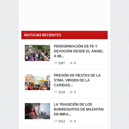
NOTICIAS RECIENTES
PEREGRINACIÓN DE FE Y
PROCESIÓN DE LA VIRGEN
SEGUNDA VUELTA
DEVOCIÓN DESDE EL ÁNGEL
DE LA CARIDAD 2024
ELECCIONES
A MI...
PRESIDENCIALES 2023 EN
3058
0
M...
3387
0
3419
0
LA NAVIDAD ILUMINA A MIRA
PREGÓN DE FIESTAS DE LA
-ENCENDIDO DEL ARBOL DE
STMA. VIRGEN DE LA
ELECCION CRUCIAL:
...
CARIDAD...
SEGUNDA VUELTA
3516
0
PRESIDENCIAL EL 1...
3134
0
3471
0
DÍA DE LOS DIFUNTOS EN
LA TRADICIÓN DE LOS
MIRA
BORREGUITOS DE MAZAPÁN
VIRTUALES ASAMBLEISTAS
3438
0
EN MIRA...
POR LA PROVINCIA DEL
CARCHI...
3412
0
SIMPATIZANTES DE ADN -
2044
0