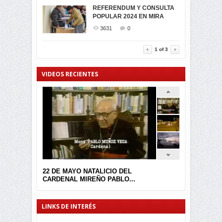
MIRA CELEBRAN EL
REFERENDUM Y CONSULTA
TRIUNFO DE...
POPULAR 2024 EN MIRA
MIRA.EC FUE
2392
0
GALARDONADA
3631
0
3452
0
1
of
3
VIDEOS RECIENTES
22 DE MAYO NATALICIO DEL
CARDENAL MIREÑO PABLO...
LINKS DE INTERÉS