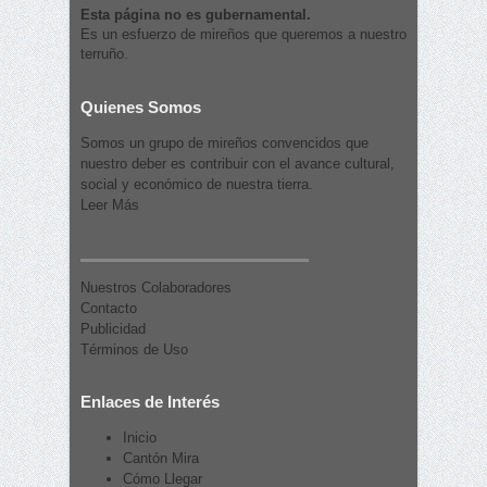
Esta página no es gubernamental.
Es un esfuerzo de mireños que queremos a nuestro
terruño.
Quienes Somos
Somos un grupo de mireños convencidos que
nuestro deber es contribuir con el avance cultural,
social y económico de nuestra tierra.
Leer Más
Nuestros Colaboradores
Contacto
Publicidad
Términos de Uso
Enlaces de Interés
Inicio
Cantón Mira
Cómo Llegar