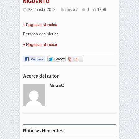
NIGÜENTO
23 agosto, 2013
glossary
0
1896
« Regresar al índice
Persona con nigüas
« Regresar al índice
Acerca del autor
MiraEC
Noticias Recientes