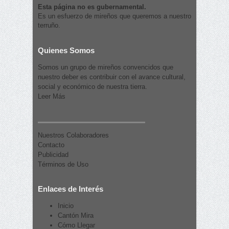
Esta página no es gubernamental.
Es un esfuerzo de mireños que queremos a nuestro
terruño.
Quienes Somos
Somos un grupo de mireños convencidos que
nuestro deber es contribuir con el avance cultural,
social y económico de nuestra tierra.
Leer Más
Nuestros Colaboradores
Contacto
Publicidad
Términos de Uso
Enlaces de Interés
Inicio
Cantón Mira
Cómo Llegar