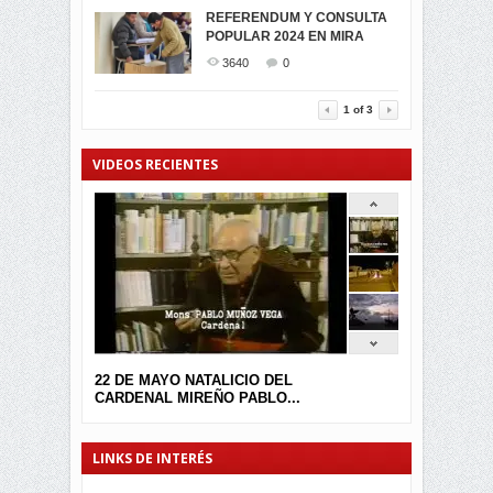
MIRA CELEBRAN EL
REFERENDUM Y CONSULTA
TRIUNFO DE...
POPULAR 2024 EN MIRA
MIRA.EC FUE
2401
0
GALARDONADA
3640
0
3457
0
1
of
3
VIDEOS RECIENTES
22 DE MAYO NATALICIO DEL
CARDENAL MIREÑO PABLO...
LINKS DE INTERÉS