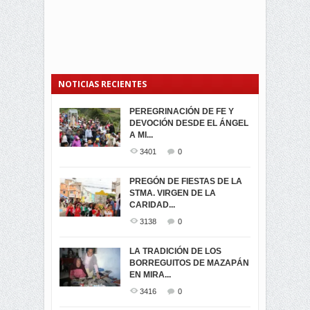
NOTICIAS RECIENTES
PEREGRINACIÓN DE FE Y
PROCESIÓN DE LA VIRGEN
SEGUNDA VUELTA
DEVOCIÓN DESDE EL ÁNGEL
DE LA CARIDAD 2024
ELECCIONES
A MI...
PRESIDENCIALES 2023 EN
3063
0
M...
3401
0
3423
0
LA NAVIDAD ILUMINA A MIRA
PREGÓN DE FIESTAS DE LA
-ENCENDIDO DEL ARBOL DE
STMA. VIRGEN DE LA
ELECCION CRUCIAL:
...
CARIDAD...
SEGUNDA VUELTA
3520
0
PRESIDENCIAL EL 1...
3138
0
3475
0
DÍA DE LOS DIFUNTOS EN
LA TRADICIÓN DE LOS
MIRA
BORREGUITOS DE MAZAPÁN
VIRTUALES ASAMBLEISTAS
3442
0
EN MIRA...
POR LA PROVINCIA DEL
CARCHI...
3416
0
SIMPATIZANTES DE ADN -
2047
0