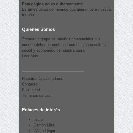
Esta página no es gubernamental.
Es un esfuerzo de mireños que queremos a nuestro
terruño.
Quienes Somos
Somos un grupo de mireños convencidos que
nuestro deber es contribuir con el avance cultural,
social y económico de nuestra tierra.
Leer Más
Nuestros Colaboradores
Contacto
Publicidad
Términos de Uso
Enlaces de Interés
Inicio
Cantón Mira
Cómo Llegar