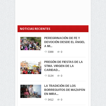
NOTICIAS RECIENTES
PEREGRINACIÓN DE FE Y
PROCESIÓN DE LA VIRGEN
SEGUNDA VUELTA
DEVOCIÓN DESDE EL ÁNGEL
DE LA CARIDAD 2024
ELECCIONES
A MI...
PRESIDENCIALES 2023 EN
3059
0
M...
3388
0
3420
0
LA NAVIDAD ILUMINA A MIRA
PREGÓN DE FIESTAS DE LA
-ENCENDIDO DEL ARBOL DE
STMA. VIRGEN DE LA
ELECCION CRUCIAL:
...
CARIDAD...
SEGUNDA VUELTA
3517
0
PRESIDENCIAL EL 1...
3134
0
3472
0
DÍA DE LOS DIFUNTOS EN
LA TRADICIÓN DE LOS
MIRA
BORREGUITOS DE MAZAPÁN
VIRTUALES ASAMBLEISTAS
3439
0
EN MIRA...
POR LA PROVINCIA DEL
CARCHI...
3412
0
SIMPATIZANTES DE ADN -
2044
0