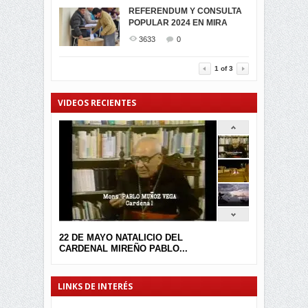
MIRA CELEBRAN EL
REFERENDUM Y CONSULTA
TRIUNFO DE...
POPULAR 2024 EN MIRA
MIRA.EC FUE
2392
0
GALARDONADA
3633
0
3453
0
1
of
3
VIDEOS RECIENTES
22 DE MAYO NATALICIO DEL
CARDENAL MIREÑO PABLO...
LINKS DE INTERÉS