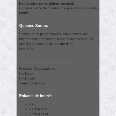
Esta página no es gubernamental.
Es un esfuerzo de mireños que queremos a nuestro
terruño.
Quienes Somos
Somos un grupo de mireños convencidos que
nuestro deber es contribuir con el avance cultural,
social y económico de nuestra tierra.
Leer Más
Nuestros Colaboradores
Contacto
Publicidad
Términos de Uso
Enlaces de Interés
Inicio
Cantón Mira
Cómo Llegar