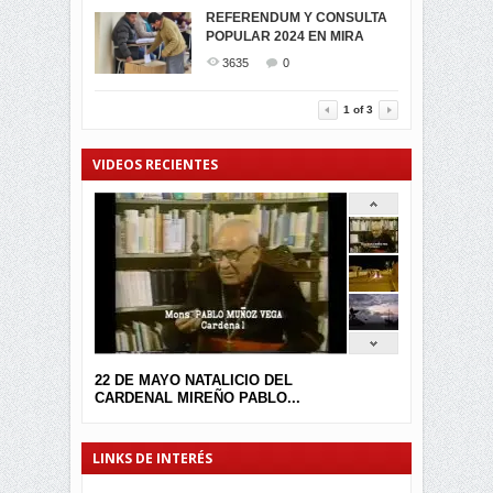
MIRA CELEBRAN EL
REFERENDUM Y CONSULTA
TRIUNFO DE...
POPULAR 2024 EN MIRA
MIRA.EC FUE
2393
0
GALARDONADA
3635
0
3454
0
1
of
3
VIDEOS RECIENTES
22 DE MAYO NATALICIO DEL
CARDENAL MIREÑO PABLO...
LINKS DE INTERÉS