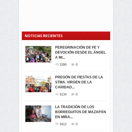
NOTICIAS RECIENTES
PEREGRINACIÓN DE FE Y
PROCESIÓN DE LA VIRGEN
SEGUNDA VUELTA
DEVOCIÓN DESDE EL ÁNGEL
DE LA CARIDAD 2024
ELECCIONES
A MI...
PRESIDENCIALES 2023 EN
3060
0
M...
3390
0
3420
0
LA NAVIDAD ILUMINA A MIRA
PREGÓN DE FIESTAS DE LA
-ENCENDIDO DEL ARBOL DE
STMA. VIRGEN DE LA
ELECCION CRUCIAL:
...
CARIDAD...
SEGUNDA VUELTA
3518
0
PRESIDENCIAL EL 1...
3134
0
3472
0
DÍA DE LOS DIFUNTOS EN
LA TRADICIÓN DE LOS
MIRA
BORREGUITOS DE MAZAPÁN
VIRTUALES ASAMBLEISTAS
3439
0
EN MIRA...
POR LA PROVINCIA DEL
CARCHI...
3412
0
SIMPATIZANTES DE ADN -
2045
0