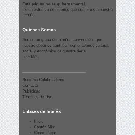
Esta página no es gubernamental.
Es un esfuerzo de mireños que queremos a nuestro
terruño.
Quienes Somos
Somos un grupo de mireños convencidos que
nuestro deber es contribuir con el avance cultural,
social y económico de nuestra tierra.
Leer Más
Nuestros Colaboradores
Contacto
Publicidad
Términos de Uso
Enlaces de Interés
Inicio
Cantón Mira
Cómo Llegar