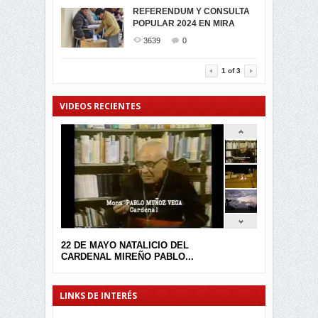
MIRA CELEBRAN EL
REFERENDUM Y CONSULTA
TRIUNFO DE...
POPULAR 2024 EN MIRA
MIRA.EC FUE
2398
0
GALARDONADA
3639
0
3457
0
1
of
3
VIDEOS RECIENTES
22 DE MAYO NATALICIO DEL
CARDENAL MIREÑO PABLO...
LINKS DE INTERÉS