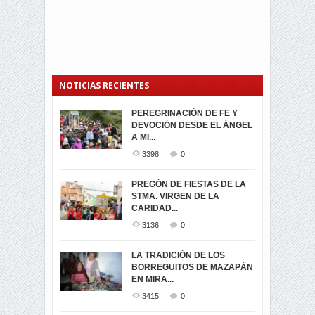
NOTICIAS RECIENTES
PEREGRINACIÓN DE FE Y
PROCESIÓN DE LA VIRGEN
SEGUNDA VUELTA
DEVOCIÓN DESDE EL ÁNGEL
DE LA CARIDAD 2024
ELECCIONES
A MI...
PRESIDENCIALES 2023 EN
3062
0
M...
3398
0
3423
0
LA NAVIDAD ILUMINA A MIRA
PREGÓN DE FIESTAS DE LA
-ENCENDIDO DEL ARBOL DE
STMA. VIRGEN DE LA
ELECCION CRUCIAL:
...
CARIDAD...
SEGUNDA VUELTA
3519
0
PRESIDENCIAL EL 1...
3136
0
3475
0
DÍA DE LOS DIFUNTOS EN
LA TRADICIÓN DE LOS
MIRA
BORREGUITOS DE MAZAPÁN
VIRTUALES ASAMBLEISTAS
3442
0
EN MIRA...
POR LA PROVINCIA DEL
CARCHI...
3415
0
SIMPATIZANTES DE ADN -
2046
0