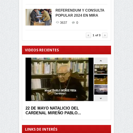
SIMPATIZANTES DE ADN -
2045
0
MIRA CELEBRAN EL
REFERENDUM Y CONSULTA
TRIUNFO DE...
POPULAR 2024 EN MIRA
MIRA.EC FUE
2395
0
GALARDONADA
3637
0
3457
0
1
of
3
VIDEOS RECIENTES
22 DE MAYO NATALICIO DEL
CARDENAL MIREÑO PABLO...
LINKS DE INTERÉS