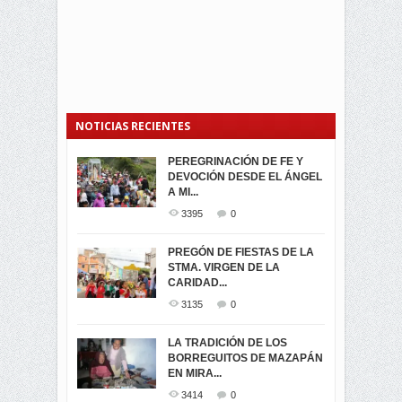
NOTICIAS RECIENTES
PEREGRINACIÓN DE FE Y
PROCESIÓN DE LA VIRGEN
SEGUNDA VUELTA
DEVOCIÓN DESDE EL ÁNGEL
DE LA CARIDAD 2024
ELECCIONES
A MI...
PRESIDENCIALES 2023 EN
3062
0
M...
3395
0
3421
0
LA NAVIDAD ILUMINA A MIRA
PREGÓN DE FIESTAS DE LA
-ENCENDIDO DEL ARBOL DE
STMA. VIRGEN DE LA
ELECCION CRUCIAL:
...
CARIDAD...
SEGUNDA VUELTA
3518
0
PRESIDENCIAL EL 1...
3135
0
3475
0
DÍA DE LOS DIFUNTOS EN
LA TRADICIÓN DE LOS
MIRA
BORREGUITOS DE MAZAPÁN
VIRTUALES ASAMBLEISTAS
3441
0
EN MIRA...
POR LA PROVINCIA DEL
CARCHI...
3414
0