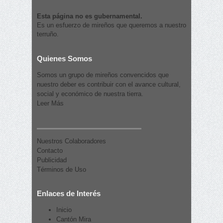
Esta página no es gubernamental.
Es un esfuerzo de mireños que queremos a nuestro
terruño.
Quienes Somos
Somos un grupo de mireños convencidos que
nuestro deber es contribuir con el avance cultural,
social y económico de nuestra tierra.
Leer Más
Nuestros Colaboradores
Contacto
Publicidad
Términos de Uso
Enlaces de Interés
Inicio
Cantón Mira