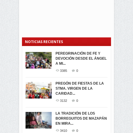
NOTICIAS RECIENTES
PEREGRINACIÓN DE FE Y
PROCESIÓN DE LA VIRGEN
SEGUNDA VUELTA
DEVOCIÓN DESDE EL ÁNGEL
DE LA CARIDAD 2024
ELECCIONES
A MI...
PRESIDENCIALES 2023 EN
3057
0
M...
3385
0
3419
0
LA NAVIDAD ILUMINA A MIRA
PREGÓN DE FIESTAS DE LA
-ENCENDIDO DEL ARBOL DE
STMA. VIRGEN DE LA
ELECCION CRUCIAL:
...
CARIDAD...
SEGUNDA VUELTA
3513
0
PRESIDENCIAL EL 1...
3132
0
3471
0
DÍA DE LOS DIFUNTOS EN
LA TRADICIÓN DE LOS
MIRA
BORREGUITOS DE MAZAPÁN
VIRTUALES ASAMBLEISTAS
3438
0
EN MIRA...
POR LA PROVINCIA DEL
CARCHI...
3410
0