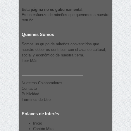
Esta página no es gubernamental.
Es un esfuerzo de mireños que queremos a nuestro
terruño.
Quienes Somos
Somos un grupo de mireños convencidos que
nuestro deber es contribuir con el avance cultural,
social y económico de nuestra tierra.
Leer Más
Nuestros Colaboradores
Contacto
Publicidad
Términos de Uso
Enlaces de Interés
Inicio
Cantón Mira