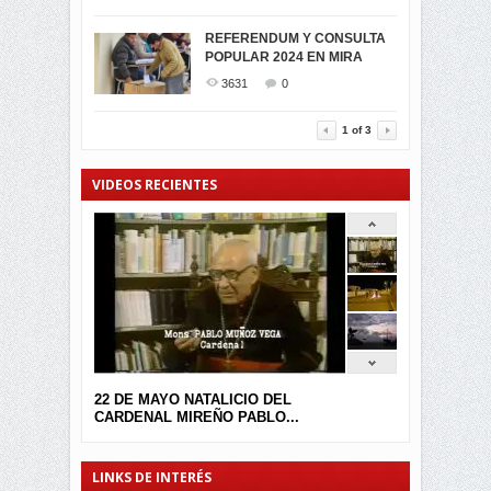
SIMPATIZANTES DE ADN -
2042
0
MIRA CELEBRAN EL
REFERENDUM Y CONSULTA
TRIUNFO DE...
POPULAR 2024 EN MIRA
MIRA.EC FUE
2391
0
GALARDONADA
3631
0
3452
0
1
of
3
VIDEOS RECIENTES
22 DE MAYO NATALICIO DEL
CARDENAL MIREÑO PABLO...
LINKS DE INTERÉS