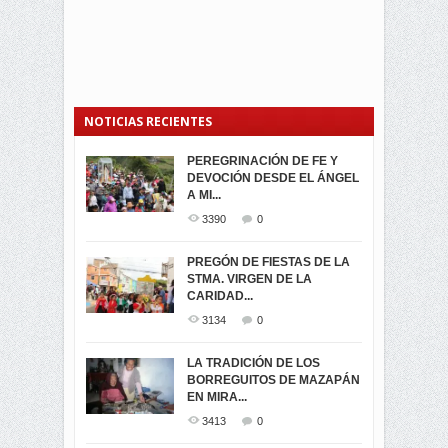
NOTICIAS RECIENTES
PEREGRINACIÓN DE FE Y
PROCESIÓN DE LA VIRGEN
SEGUNDA VUELTA
DEVOCIÓN DESDE EL ÁNGEL
DE LA CARIDAD 2024
ELECCIONES
A MI...
PRESIDENCIALES 2023 EN
3061
0
M...
3390
0
3420
0
LA NAVIDAD ILUMINA A MIRA
PREGÓN DE FIESTAS DE LA
-ENCENDIDO DEL ARBOL DE
STMA. VIRGEN DE LA
ELECCION CRUCIAL:
...
CARIDAD...
SEGUNDA VUELTA
3518
0
PRESIDENCIAL EL 1...
3134
0
3473
0
DÍA DE LOS DIFUNTOS EN
LA TRADICIÓN DE LOS
MIRA
BORREGUITOS DE MAZAPÁN
VIRTUALES ASAMBLEISTAS
3439
0
EN MIRA...
POR LA PROVINCIA DEL
CARCHI...
3413
0
SIMPATIZANTES DE ADN -
2045
0