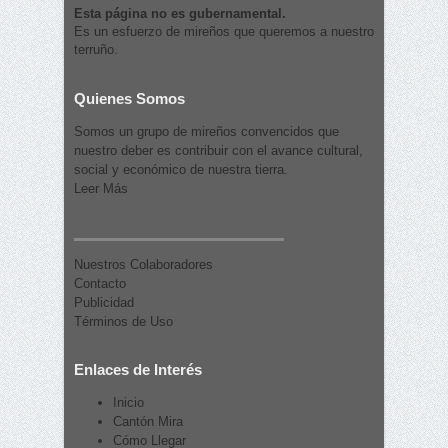
Esta página no es gubernamental.
Es un esfuerzo de mireños que queremos a nuestro
terruño.
Quienes Somos
Somos un grupo de mireños convencidos que
nuestro deber es contribuir con el avance cultural,
social y económico de nuestra tierra.
Leer Más
Nuestros Colaboradores
Contacto
Publicidad
Términos de Uso
Enlaces de Interés
Inicio
Cantón Mira
Cómo Llegar