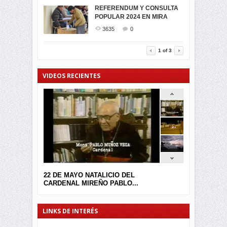
MIRA CELEBRAN EL
REFERENDUM Y CONSULTA
TRIUNFO DE...
POPULAR 2024 EN MIRA
MIRA.EC FUE
2393
0
GALARDONADA
3635
0
3454
0
1
of
3
VIDEOS RECIENTES
22 DE MAYO NATALICIO DEL
CARDENAL MIREÑO PABLO...
LINKS DE INTERÉS