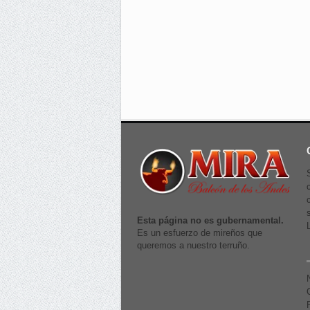
Esta página no es gubernamental.
Es un esfuerzo de mireños que
queremos a nuestro terruño.