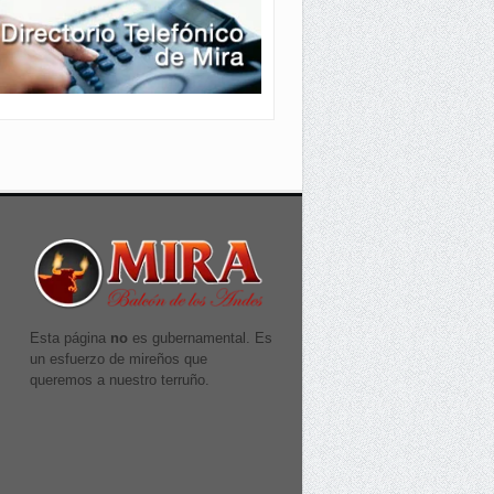
Esta página
no
es gubernamental. Es
un esfuerzo de mireños que
queremos a nuestro terruño.