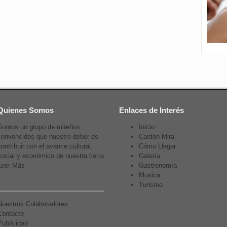
Quienes Somos
Enlaces de Interés
Somos un grupo de mireños
Inicio
convencidos que nuestro deber es
Cantón Mira
contribuir con el avance cultural,
Cómo Llegar
social y económico de nuestra tierra.
Galería
Leer Más
Gastronomía
Musica
Turismo
Nuestros Colaboradores
Contacto
Publicidad