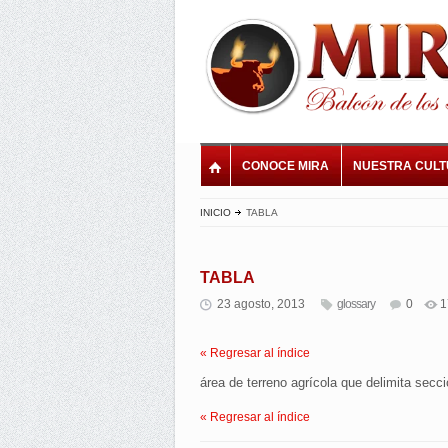
CONOCE MIRA
NUESTRA CUL
INICIO
TABLA
TABLA
23 agosto, 2013
glossary
0
1
« Regresar al índice
área de terreno agrícola que delimita secc
« Regresar al índice