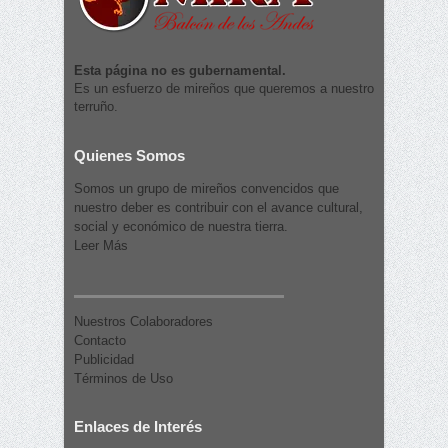
Esta página no es gubernamental.
Es un esfuerzo de mireños que queremos a nuestro
terruño.
Quienes Somos
Somos un grupo de mireños convencidos que
nuestro deber es contribuir con el avance cultural,
social y económico de nuestra tierra.
Leer Más
Nuestros Colaboradores
Contacto
Publicidad
Términos de Uso
Enlaces de Interés