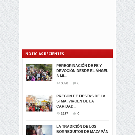
NOTICIAS RECIENTES
PEREGRINACIÓN DE FE Y
PROCESIÓN DE LA VIRGEN
SEGUNDA VUELTA
DEVOCIÓN DESDE EL ÁNGEL
DE LA CARIDAD 2024
ELECCIONES
A MI...
PRESIDENCIALES 2023 EN
3063
0
M...
3398
0
3423
0
LA NAVIDAD ILUMINA A MIRA
PREGÓN DE FIESTAS DE LA
-ENCENDIDO DEL ARBOL DE
STMA. VIRGEN DE LA
ELECCION CRUCIAL:
...
CARIDAD...
SEGUNDA VUELTA
3519
0
PRESIDENCIAL EL 1...
3137
0
3475
0
DÍA DE LOS DIFUNTOS EN
LA TRADICIÓN DE LOS
MIRA
BORREGUITOS DE MAZAPÁN
VIRTUALES ASAMBLEISTAS
3442
0