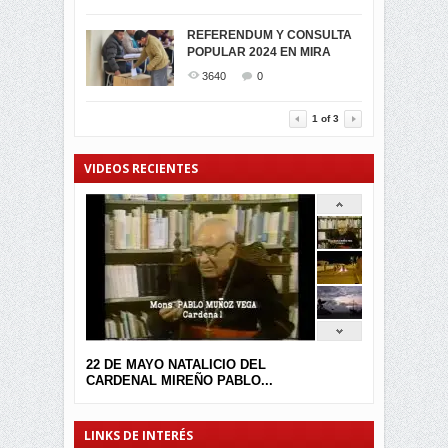
SIMPATIZANTES DE ADN -
2047
0
MIRA CELEBRAN EL
REFERENDUM Y CONSULTA
TRIUNFO DE...
POPULAR 2024 EN MIRA
MIRA.EC FUE
2401
0
GALARDONADA
3640
0
3457
0
1
of
3
VIDEOS RECIENTES
22 DE MAYO NATALICIO DEL
CARDENAL MIREÑO PABLO...
LINKS DE INTERÉS