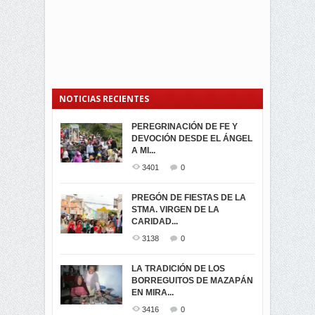
NOTICIAS RECIENTES
PEREGRINACIÓN DE FE Y
PROCESIÓN DE LA VIRGEN
SEGUNDA VUELTA
DEVOCIÓN DESDE EL ÁNGEL
DE LA CARIDAD 2024
ELECCIONES
A MI...
PRESIDENCIALES 2023 EN
3063
0
M...
3401
0
3423
0
LA NAVIDAD ILUMINA A MIRA
PREGÓN DE FIESTAS DE LA
-ENCENDIDO DEL ARBOL DE
STMA. VIRGEN DE LA
ELECCION CRUCIAL:
...
CARIDAD...
SEGUNDA VUELTA
3520
0
PRESIDENCIAL EL 1...
3138
0
3475
0
DÍA DE LOS DIFUNTOS EN
LA TRADICIÓN DE LOS
MIRA
BORREGUITOS DE MAZAPÁN
VIRTUALES ASAMBLEISTAS
3442
0
EN MIRA...
POR LA PROVINCIA DEL
CARCHI...
3416
0