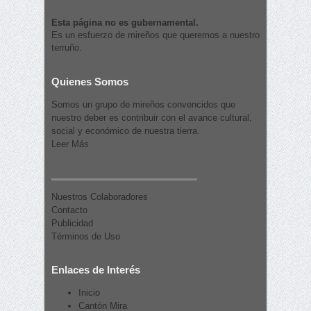
Esta página no es gubernamental.
Es un esfuerzo de mireños que queremos a nuestro
terruño.
Quienes Somos
Somos un grupo de mireños convencidos que
nuestro deber es contribuir con el avance cultural,
social y económico de nuestra tierra.
Leer Más
Nuestros Colaboradores
Contacto
Publicidad
Términos de Uso
Enlaces de Interés
Inicio
Cantón Mira