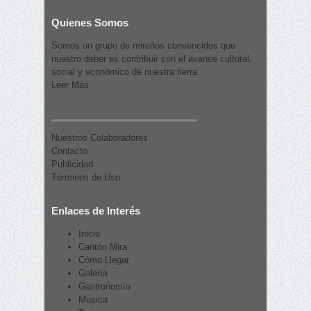
Quienes Somos
Somos un grupo de mireños convencidos que
nuestro deber es contribuir con el avance cultural,
social y económico de nuestra tierra.
Leer Más
Nuestros Colaboradores
Contacto
Publicidad
Términos de Uso
Enlaces de Interés
Inicio
Cantón Mira
Cómo Llegar
Galería
Gastronomía
Musica