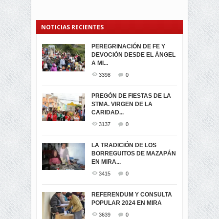
NOTICIAS RECIENTES
PEREGRINACIÓN DE FE Y
PROCESIÓN DE LA VIRGEN
SEGUNDA VUELTA
DEVOCIÓN DESDE EL ÁNGEL
DE LA CARIDAD 2024
ELECCIONES
A MI...
PRESIDENCIALES 2023 EN
3063
0
M...
3398
0
3423
0
LA NAVIDAD ILUMINA A MIRA
PREGÓN DE FIESTAS DE LA
-ENCENDIDO DEL ARBOL DE
STMA. VIRGEN DE LA
ELECCION CRUCIAL:
...
CARIDAD...
SEGUNDA VUELTA
3519
0
PRESIDENCIAL EL 1...
3137
0
3475
0
DÍA DE LOS DIFUNTOS EN
LA TRADICIÓN DE LOS
MIRA
BORREGUITOS DE MAZAPÁN
VIRTUALES ASAMBLEISTAS
3442
0
EN MIRA...
POR LA PROVINCIA DEL
CARCHI...
3415
0
SIMPATIZANTES DE ADN -
2047
0
MIRA CELEBRAN EL
REFERENDUM Y CONSULTA
TRIUNFO DE...
POPULAR 2024 EN MIRA
MIRA.EC FUE
2400
0
GALARDONADA
3639
0