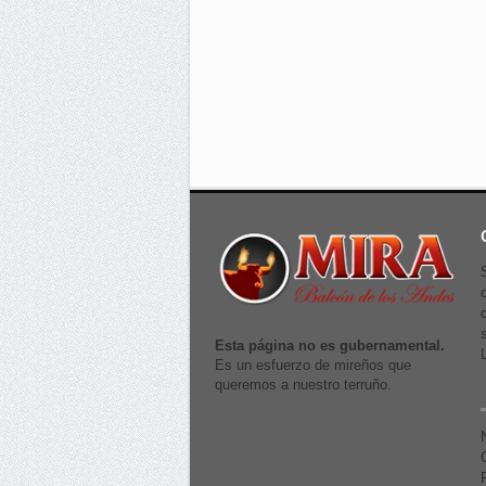
Esta página no es gubernamental.
Es un esfuerzo de mireños que
queremos a nuestro terruño.