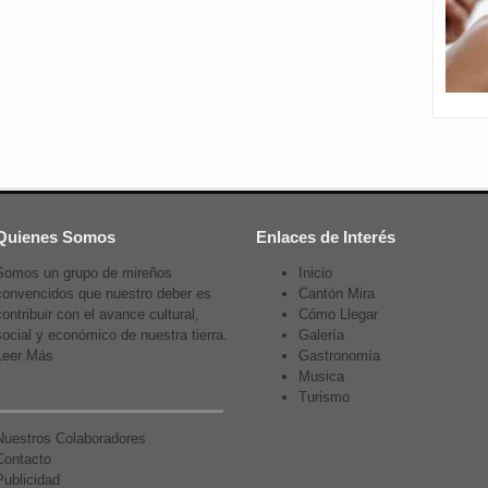
Quienes Somos
Enlaces de Interés
Somos un grupo de mireños
Inicio
convencidos que nuestro deber es
Cantón Mira
contribuir con el avance cultural,
Cómo Llegar
social y económico de nuestra tierra.
Galería
Leer Más
Gastronomía
Musica
Turismo
Nuestros Colaboradores
Contacto
Publicidad