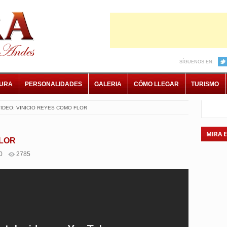
SÍGUENOS EN:
TURA
PERSONALIDADES
GALERIA
CÓMO LLEGAR
TURISMO
IDEO: VINICIO REYES COMO FLOR
MIRA 
FLOR
0
2785