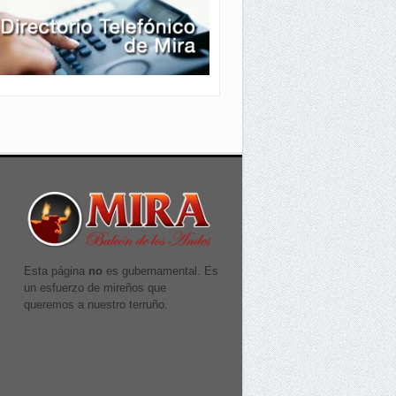
Esta página
no
es gubernamental. Es
un esfuerzo de mireños que
queremos a nuestro terruño.